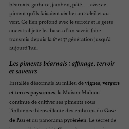
béarnais, garbure, jambon, pâté — avec ce
piment qu’ils faisaient sécher au soleil et au
vent. Ce lien profond avec le terroir et le geste
ancestral jette les bases d’un savoir-faire
transmis depuis la 6ᵉ et 7ᵉ génération jusqu’à
aujourd’hui.
Les piments béarnais : affinage, terroir
et saveurs
Installée désormais au milieu de
vignes, vergers
, la Maison Malnou
et terres paysannes
continue de cultiver ses piments sous
l’influence bienveillante des embruns du
Gave
et du panorama
. Le secret de
de Pau
pyrénéen
leur qualité tient à l’
, qui préserve