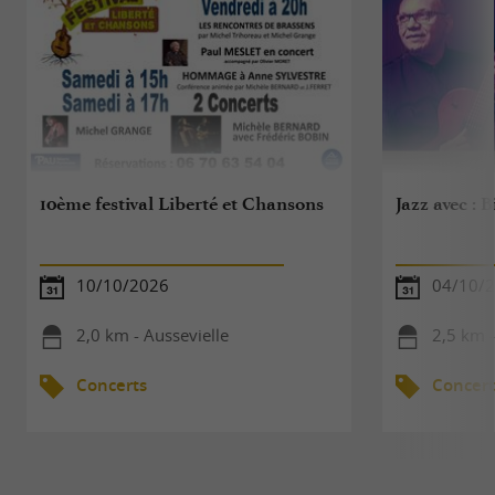
10ème festival Liberté et Chansons
Jazz avec : 
10/10/2026
04/10/
2,0 km - Aussevielle
2,5 km -
Concerts
Concert