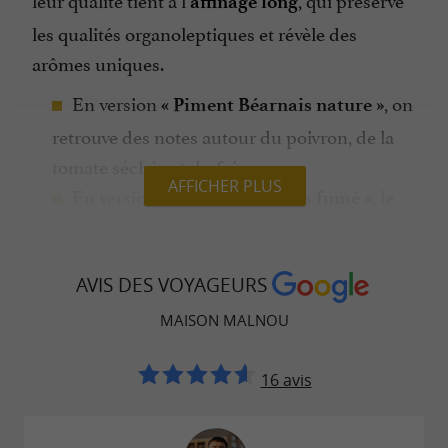
affinage long
les qualités organoleptiques et révèle des
arômes uniques.
En version
, on
« Piment Béarnais nature »
retrouve des notes autour du poivron, de la
tomate séchée et du foin.
AFFICHER PLUS
En version
, le
« Piment Béarnais fumé »
procédé traditionnel de fumage (avec sciure
de bois de hêtre) apporte des touches
AVIS DES VOYAGEURS
boisées, de réglisse et de céréales grillées.
MAISON MALNOU
Ces piments, proposés en poudre, gelées ou
sous forme de confits, deviennent des
16 avis
compagnons de choix pour sublimer les
recettes du quotidien ou les plats les plus
travaillés.