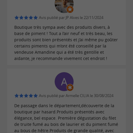
Avis publié par JP Alves le 22/11/2024
Une présence aujourd’hui à pau et une
Boutique très sympa avec des produits divers, à
reconnaissance gourmande
base de piment ! Tout a l’air neuf et très beau, les
produits sont bien présentés et j’ai même pu goûter
certains piments qui m’ont été conseillé par la
La
affirme aujourd’hui son
Maison Malnou
vendeuse Amandine qui a été très gentille et
empreinte locale avec une
nouvelle
aidante, je recommande vivement cet endroit !
située en plein
,
boutique
centre-ville de Pau
dans le
, au
quartier des Halles
6 Rue du
. Cette adresse permet de
Docteur Simiant
rapprocher la production et la clientèle, de faire
Avis publié par Armelle CILIA le 30/08/2024
découvrir le piment béarnais à un public
De passage dans le département,découverte de la
boutique par hasard.Produits présentés avec
curieux, et de valoriser la marque.
élégance, bel espace. Première dégustation du filet
La
de la Maison
success-story du piment fumé
de truite fumé au bois de laurier et du piment fumé
au bous de hêtre.Produits de grande qualité, avec