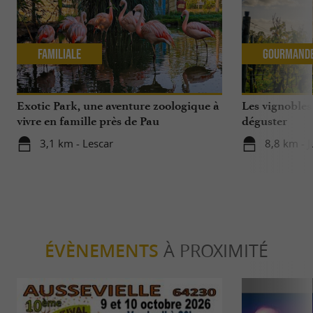
Familiale
Gourmand
Exotic Park, une aventure zoologique à
Les vignobles
vivre en famille près de Pau
déguster
3,1 km - Lescar
8,8 km - 
ÉVÈNEMENTS
À PROXIMITÉ