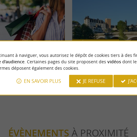
Séjours / Weekend
inuant à naviguer, vous autorisez le dépôt de cookies tiers à des fi
 d'audience
. Certaines pages du site proposent des
vidéos
dont le
, une journée qui rime avec lèche-
2 jours à Pau et aux alentours
ormes déposent également des cookies.
EN SAVOIR PLUS
JE REFUSE
J'A
u
7,3 km - Pau
ÉVÈNEMENTS
À PROXIMITÉ