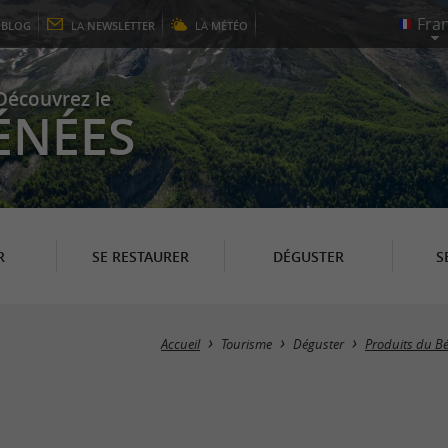
E
BLOG
LA
NEWSLETTER
LA
MÉTÉO
Découvrez le
ÉNÉES
R
SE RESTAURER
DÉGUSTER
S
Accueil
Tourisme
Déguster
Produits du B