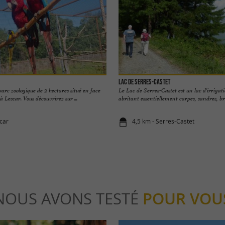
Lac de Serres-Castet
parc zoologique de 2 hectares situé en face
Le Lac de Serres-Castet est un lac d'irrigat
à Lescar. Vous découvrirez sur ...
abritant essentiellement carpes, sandres, broc
scar
4,5 km - Serres-Castet
NOUS AVONS TESTÉ
POUR VOU