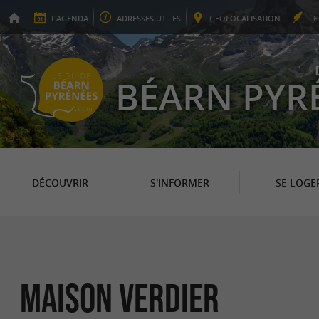
L'
AGENDA
ADRESSES
UTILES
GEO
LOCALISATION
L
BÉARN PYR
DÉCOUVRIR
S'INFORMER
SE LOGE
Maison Verdier