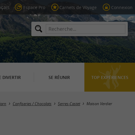
Espace Pro
Carnets de Voyage
Connexion
E DIVERTIR
SE RÉUNIR
TOP EXPÉRIENCES
éarn
Confiseries / Chocolats
Serres-Castet
Maison Verdier