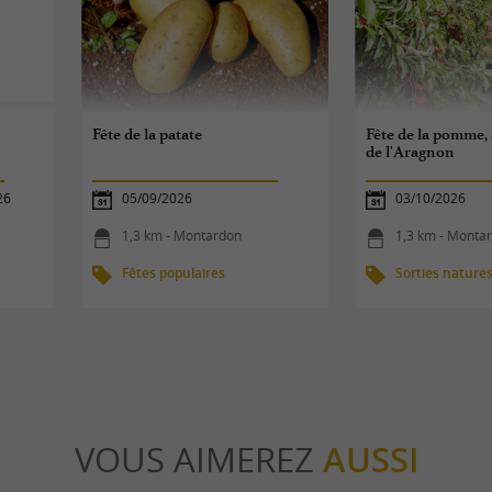
Fête de la patate
Fête de la pomme, à
de l'Aragnon
26
05/09/2026
03/10/2026
1,3 km - Montardon
1,3 km - Monta
Fêtes populaires
Sorties nature
VOUS AIMEREZ
AUSSI