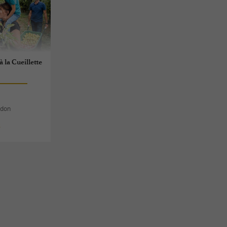
 la Cueillette
rdon
s