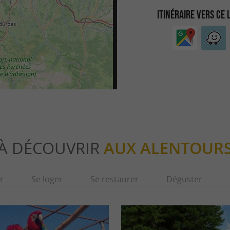
ITINÉRAIRE VERS CE 
À DÉCOUVRIR
AUX ALENTOUR
r
Se loger
Se restaurer
Déguster