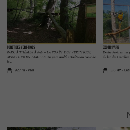
Forêt des Vert-Tiges
Exotic Park
PARC À THÈMES À PAU – LA FORÊT DES VERT'TIGES,
Exotic Park est un 
AVENTURE EN FAMILLE Un parc multi-activités au cœur de
du lac des Carolins 
la ...
927 m - Pau
3,6 km - Le