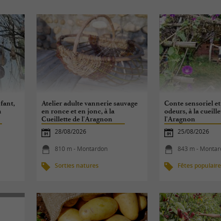
fant,
Atelier adulte vannerie sauvage
Conte sensoriel et
n
en ronce et en jonc, à la
odeurs, à la cueille
Cueillette de l'Aragnon
l'Aragnon
28/08/2026
25/08/2026
810 m - Montardon
843 m - Monta
Sorties natures
Fêtes populair