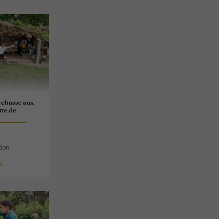
 chasse aux
tte de
rdon
es