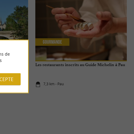
Gourmande
ns de
s
Les restaurants inscrits au Guide Michelin à Pau
CCEPTE
7,3 km - Pau