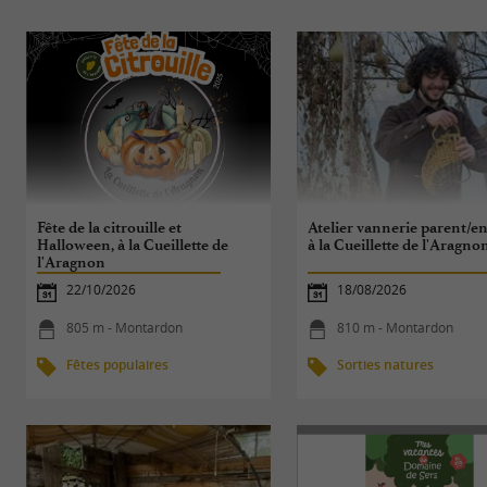
Fête de la citrouille et
Atelier vannerie parent/en
Halloween, à la Cueillette de
à la Cueillette de l'Aragno
l'Aragnon
22/10/2026
18/08/2026
805 m - Montardon
810 m - Montardon
Fêtes populaires
Sorties natures