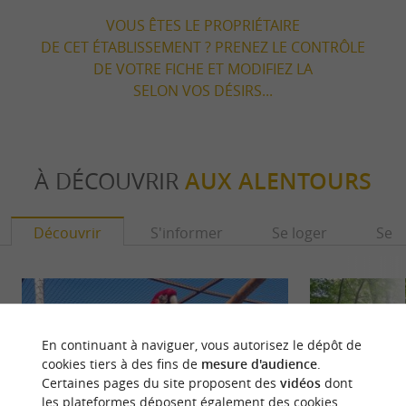
VOUS ÊTES LE PROPRIÉTAIRE
DE CET ÉTABLISSEMENT ? PRENEZ LE CONTRÔLE
DE VOTRE FICHE ET MODIFIEZ LA
SELON VOS DÉSIRS...
À DÉCOUVRIR
AUX ALENTOURS
Découvrir
S'informer
Se loger
Se r
En continuant à naviguer, vous autorisez le dépôt de
cookies tiers à des fins de
mesure d'audience
.
Certaines pages du site proposent des
vidéos
dont
les plateformes déposent également des cookies.