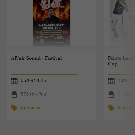
Aft'air Sound - Festival
Pelote basq
Cup
05/09/2026
10/07/2
578 m - Pau
1,1 km 
Concerts
Evèneme