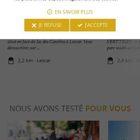
EN SAVOIR PLUS
JE REFUSE
J'ACCEPTE
Exotic Park
Forêt des Vert-Tig
Exotic Park est un parc zoologique de 2 hectares
PARC À THÈMES
situé en face du lac des Carolins à Lescar. Vous
VERT'TIGES, A
découvrirez sur ...
parc multi-activité
2,2 km - Lescar
2,4 km - P
NOUS AVONS TESTÉ
POUR VOUS