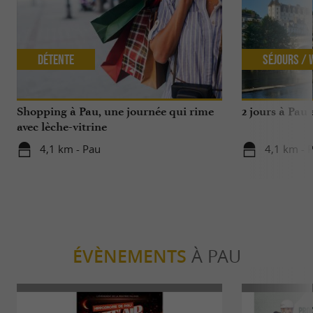
Détente
Séjours /
Shopping à Pau, une journée qui rime
2 jours à Pau
avec lèche-vitrine
4,1 km - Pau
4,1 km - 
ÉVÈNEMENTS
À PAU