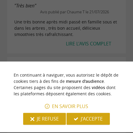
"Très bien"
Avis publié par Chaume T le 21/07/2026
Une très bonne après midi passé en famille sous et
dans les arbres , très bon accueil, délicieux
smoothies très rafraîchissant.
LIRE L'AVIS COMPLET
"Super"
Avis publié par Jenny M le 23/08/2025
En continuant à naviguer, vous autorisez le dépôt de
Super expérience en famille. Lieu agréable, équipe
cookies tiers à des fins de
mesure d'audience
.
super, bienveillante, de bons conseils.. Mes filles
Certaines pages du site proposent des
vidéos
dont
ont adoré. Adapté à chacun. Je recommande.
les plateformes déposent également des cookies.
LIRE L'AVIS COMPLET
EN SAVOIR PLUS
JE REFUSE
J'ACCEPTE
"Une expérience inoubliable chez Lacq Venture !"
Avis publié par Lilou S le 16/08/2025