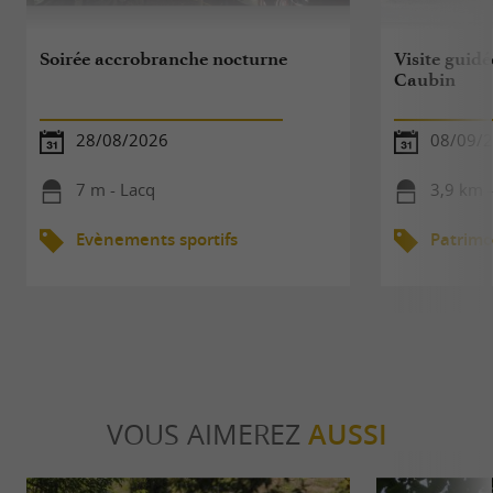
Soirée accrobranche nocturne
Visite guidé
Caubin
28/08/2026
08/09/
7 m - Lacq
3,9 km 
Evènements sportifs
Patrimo
VOUS AIMEREZ
AUSSI