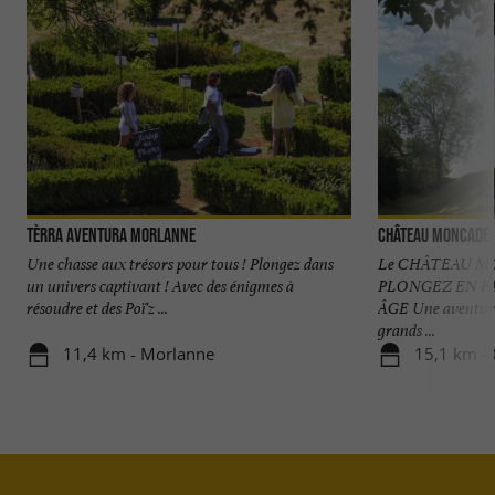
Tèrra Aventura Morlanne
Château Moncade
Une chasse aux trésors pour tous ! Plongez dans
Le CHÂTEAU M
un univers captivant ! Avec des énigmes à
PLONGEZ EN F
résoudre et des Poï'z ...
ÂGE Une aventure 
grands ...
11,4 km - Morlanne
15,1 km - 