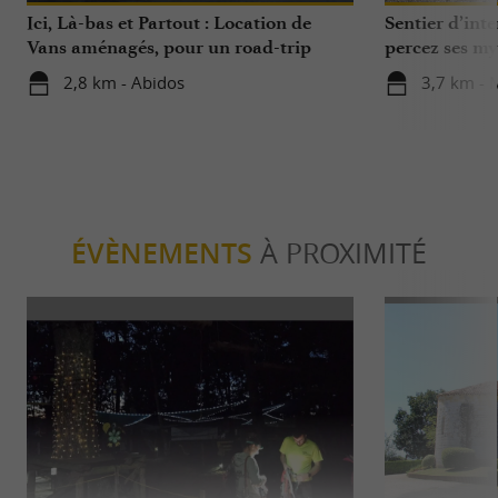
Ici, Là-bas et Partout : Location de
Sentier d’int
Vans aménagés, pour un road-trip
percez ses m
dans les Pyrénées, au Pays Basque ou
2,8 km - Abidos
3,7 km - 
dans le Béarn
ÉVÈNEMENTS
À PROXIMITÉ