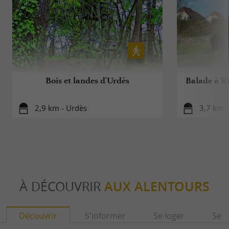
Bois et landes d'Urdès
Balade à Ro
2,9 km - Urdès
3,7 km 
À DÉCOUVRIR
AUX ALENTOURS
Découvrir
S'informer
Se loger
Se r