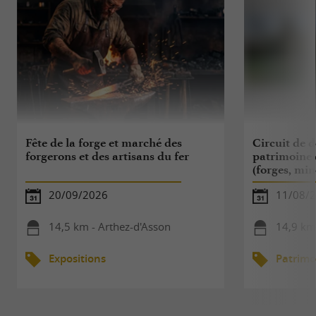
Fête de la forge et marché des
Circuit de 
forgerons et des artisans du fer
patrimoine 
(forges, mine
20/09/2026
11/08/
14,5 km - Arthez-d'Asson
14,9 km
Expositions
Patrimo