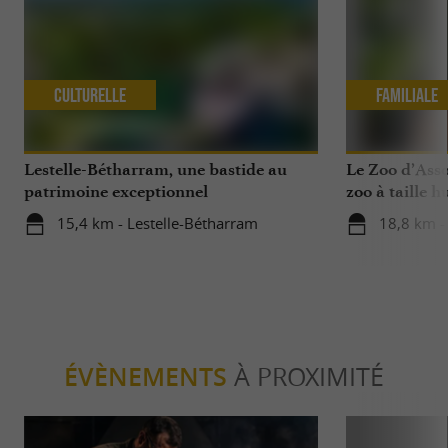
Culturelle
Familiale
Lestelle-Bétharram, une bastide au
Le Zoo d’Asso
patrimoine exceptionnel
zoo à taille 
15,4 km - Lestelle-Bétharram
18,8 km -
ÉVÈNEMENTS
À PROXIMITÉ