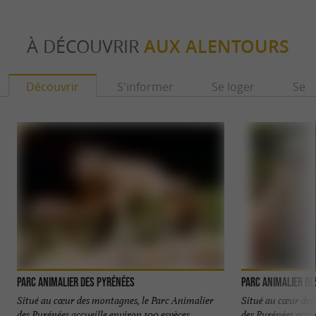
À DÉCOUVRIR
AUX ALENTOURS
Découvrir
S'informer
Se loger
Se r
Parc Animalier des Pyrénées
Parc Animalier de
Situé au cœur des montagnes, le Parc Animalier
Situé au cœur des
des Pyrénées accueille environ 100 espèces
des Pyrénées accue