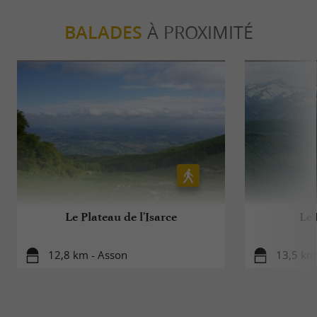
BALADES
À PROXIMITÉ
Le Plateau de l'Isarce
Le 
12,8 km - Asson
13,5 km 