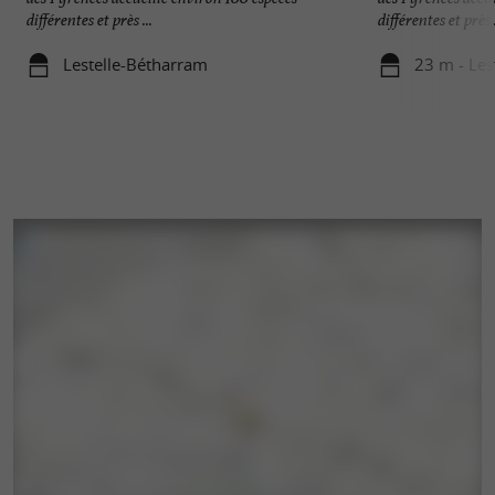
différentes et près ...
différentes et près .
Lestelle-Bétharram
23 m - Les