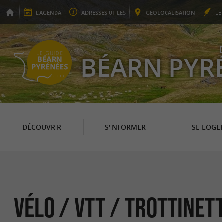
L'
AGENDA
ADRESSES
UTILES
GEO
LOCALISATION
L
BÉARN PYR
DÉCOUVRIR
S'INFORMER
SE LOGE
Vélo / VTT / Trottinet