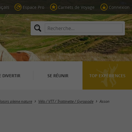
Espace Pro
Carnets de Voyage
Connexion
E DIVERTIR
SE RÉUNIR
TOP EXPÉRIENCES
Masquer la carte
loisirs pleine nature
Vélo / VTT / Trottinette / Gyropode
Asson