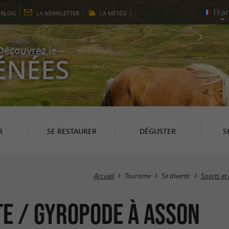
E
BLOG
LA
NEWSLETTER
LA
MÉTÉO
Découvrez le
ÉNÉES
R
SE RESTAURER
DÉGUSTER
S
Accueil
Tourisme
Se divertir
Sports et 
te / Gyropode à Asson