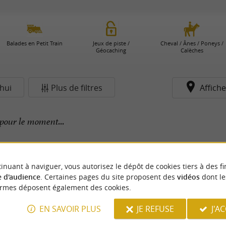
Balades en Petit Train
Jeux de piste /
Cheval / Ânes / Poneys /
Géocaching
Calèches
hui
Plus de filtres
Affiche
pour le moment...
inuant à naviguer, vous autorisez le dépôt de cookies tiers à des fi
 d'audience
. Certaines pages du site proposent des
vidéos
dont le
ormes déposent également des cookies.
EN SAVOIR PLUS
JE REFUSE
J'A