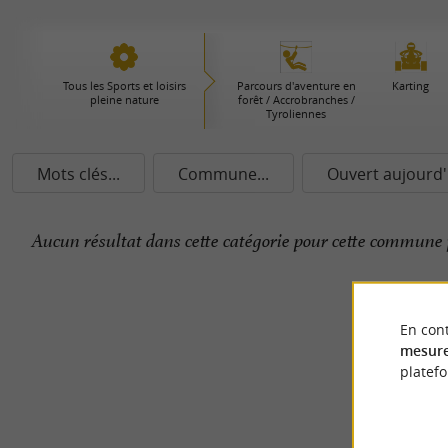
Tous les Sports et loisirs
Parcours d'aventure en
Karting
pleine nature
forêt / Accrobranches /
Tyroliennes
Mots clés...
Commune...
Ouvert aujourd'
Aucun résultat dans cette catégorie pour cette commune 
En cont
mesure
platef