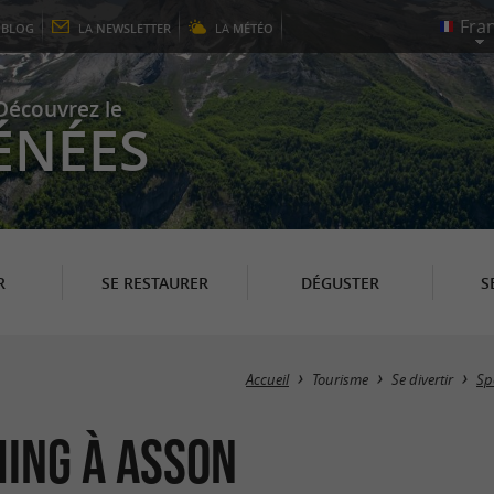
E
BLOG
LA
NEWSLETTER
LA
MÉTÉO
Découvrez le
ÉNÉES
R
SE RESTAURER
DÉGUSTER
S
Accueil
Tourisme
Se divertir
Spo
hing à Asson