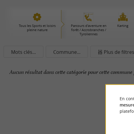
Tous les Sports et loisirs
Parcours d'aventure en
Karting
pleine nature
forêt / Accrobranches /
Tyroliennes
Mots clés...
Commune...
Plus de filtre
Aucun résultat dans cette catégorie pour cette commune 
En cont
mesure
platef