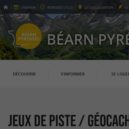
L'
AGENDA
ADRESSES
UTILES
GEO
LOCALISATION
L
BÉARN PYR
DÉCOUVRIR
S'INFORMER
SE LOGE
Jeux de piste / Géocac