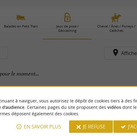
Balades en Petit Train
Jeux de piste /
Cheval / Ânes / Poneys /
Géocaching
Calèches
s
Affiche
pour le moment...
inuant à naviguer, vous autorisez le dépôt de cookies tiers à des fi
 d'audience
. Certaines pages du site proposent des
vidéos
dont le
ormes déposent également des cookies.
EN SAVOIR PLUS
JE REFUSE
J'A