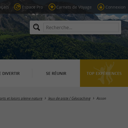
Espace Pro
Carnets de Voyage
Connexion
E DIVERTIR
SE RÉUNIR
TOP EXPÉRIENCES
Masquer la carte
rts et loisirs pleine nature
Jeux de piste / Géocaching
Asson