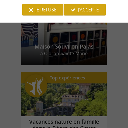
JE REFUSE
J'ACCEPTE
Maison Souviron Palas
à Oloron-Sainte-Marie
Top expériences
Vacances nature en famille