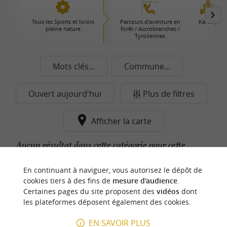
Tous les Sports et loisirs
Parcours d'aventure en
Karting
pleine nature
forêt / Accrobranches /
Tyroliennes
Mots clés...
Commune...
Ouvert aujourd'hui
Plus de filtres
Afficher la carte
Aucun résultat dans cette catégorie pour cette
commune pour le moment...
En continuant à naviguer, vous autorisez le dépôt de
cookies tiers à des fins de
mesure d'audience
.
Certaines pages du site proposent des
vidéos
dont
n
o
t
e
c
o
u
p
e
c
o
e
u
les plateformes déposent également des cookies.
r
d
r
EN SAVOIR PLUS