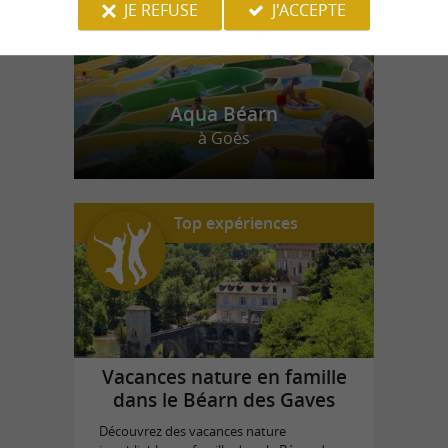
JE REFUSE
J'ACCEPTE
Aqua Béarn
à Goès
Top expériences
Vacances nature en famille
dans le Béarn des Gaves
Découvrez des vacances nature