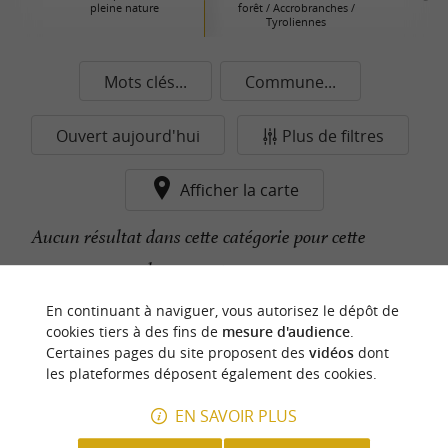
pleine nature
forêt / Accrobranches /
Tyroliennes
Mots clés...
Commune...
Ouvert aujourd'hui
Plus de filtres
Afficher la carte
Aucun résultat dans cette catégorie pour cette
commune pour le moment...
En continuant à naviguer, vous autorisez le dépôt de
cookies tiers à des fins de
mesure d'audience
.
n
o
t
e
c
o
u
p
e
c
o
e
u
Certaines pages du site proposent des
vidéos
dont
r
d
r
les plateformes déposent également des cookies.
EN SAVOIR PLUS