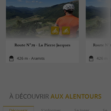
Route N°29 - La Pierre Jacques
Route N°2
426 m - Aramits
426 m -
À DÉCOUVRIR
AUX ALENTOURS
Découvrir
S'informer
Se loger
Se r