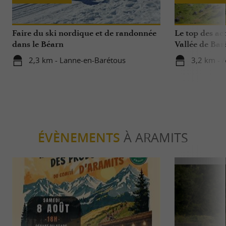
Faire du ski nordique et de randonnée
Le top des act
dans le Béarn
Vallée de Bar
2,3 km - Lanne-en-Barétous
3,2 km - A
ÉVÈNEMENTS
À ARAMITS