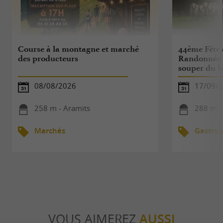
Course à la montagne et marché
44ème Fête 
des producteurs
Randonnée re
souper du b
08/08/2026
17/09/
258 m - Aramits
288 m -
Marchés
Gastro
VOUS AIMEREZ
AUSSI