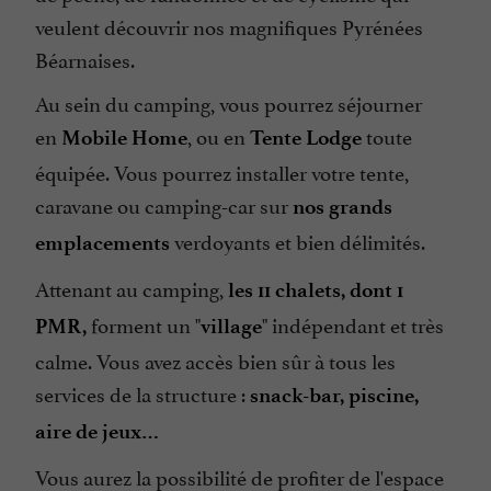
Parle anglais
veulent découvrir nos magnifiques Pyrénées
Béarnaises.
Ping pong
Piscine
Au sein du camping, vous pourrez séjourner
en
, ou en
toute
Piscine chauffée
Mobile Home
Tente Lodge
équipée. Vous pourrez installer votre tente,
Plats cuisinés à emporter
caravane ou camping-car sur
nos grands
Restaurant
verdoyants et bien délimités.
emplacements
Sauna / Hammam
Attenant au camping,
Spa
les 11 chalets, dont 1
forment un "
" indépendant et très
Station Service Camping-cars
PMR,
village
calme. Vous avez accès bien sûr à tous les
Sèche Linge
services de la structure :
snack-bar, piscine,
Terrasse
aire de jeux…
Télévision : TV satellite
Vous aurez la possibilité de profiter de l'espace
Vue sur la montagne