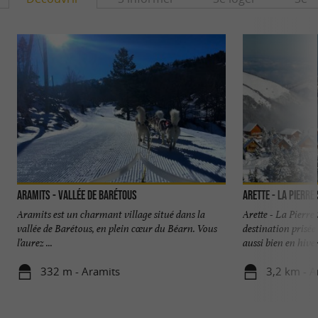
Aramits - Vallée de Barétous
Arette - La Pierre
Aramits est un charmant village situé dans la
Arette - La Pierre
vallée de Barétous, en plein cœur du Béarn. Vous
destination prisé
l’aurez ...
aussi bien en hiver
332 m - Aramits
3,2 km - A