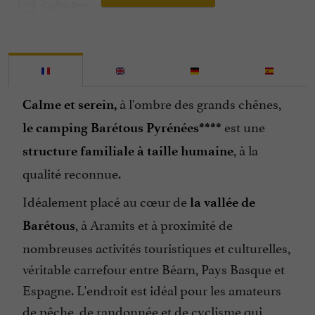
Coffre Fort
Emplacement Camping-Cars
Epicerie / Alimentation
Groupes
à l'ombre des grands chênes,
Calme et serein,
Internet : WIFI
est une
le camping Barétous Pyrénées****
Jacuzzi
, à la
structure familiale à taille humaine
Jeux pour enfants
qualité reconnue.
Lave Linge
Idéalement placé au cœur de
la vallée de
Lave Vaisselle
, à Aramits et à proximité de
Barétous
Location de Mobil Homes / Chalets
nombreuses activités touristiques et culturelles,
Location de Tentes / Caravanes
véritable carrefour entre Béarn, Pays Basque et
Location de draps
Espagne. L'endroit est idéal pour les amateurs
Parle allemand
de pêche, de randonnée et de cyclisme qui