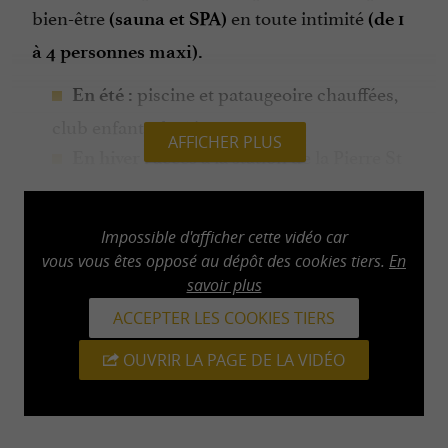
bien-être
en toute intimité
(sauna et SPA)
(de 1
à 4 personnes maxi).
piscine et pataugeoire chauffées,
En été :
club enfants de 6 à 12 ans.
AFFICHER PLUS
accès à la station de la Pierre St
En hiver :
Martin par la navette bus durant les vacances
scolaires.
Impossible d'afficher cette vidéo car
vous vous êtes opposé au dépôt des cookies tiers.
En
savoir plus
ACCEPTER LES COOKIES TIERS
OUVRIR LA PAGE DE LA VIDÉO