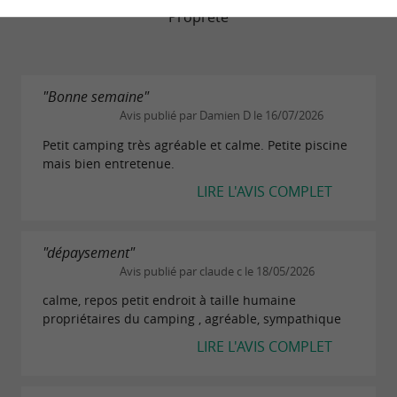
Propreté
"Bonne semaine"
Avis publié par Damien D le 16/07/2026
Petit camping très agréable et calme. Petite piscine
mais bien entretenue.
LIRE L'AVIS COMPLET
"dépaysement"
Avis publié par claude c le 18/05/2026
calme, repos petit endroit à taille humaine
propriétaires du camping , agréable, sympathique
LIRE L'AVIS COMPLET