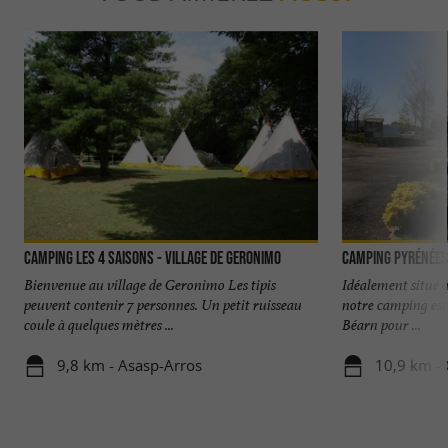
Camping les 4 Saisons - Village de Geronimo
Camping Pyrénées
Bienvenue au village de Geronimo Les tipis
Idéalement situé 
peuvent contenir 7 personnes. Un petit ruisseau
notre camping est 
coule à quelques mètres ...
Béarn pour ...
9,8 km - Asasp-Arros
10,9 km - 