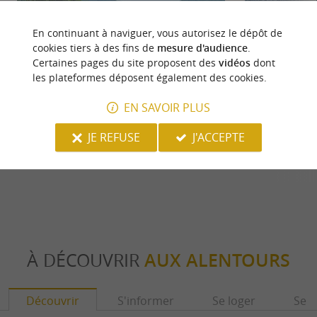
En continuant à naviguer, vous autorisez le dépôt de
cookies tiers à des fins de
mesure d'audience
.
Certaines pages du site proposent des
vidéos
dont
les plateformes déposent également des cookies.
EN SAVOIR PLUS
VAE N°1 - Col de Marie Blanque
JE REFUSE
J'ACCEPTE
367 m - Asasp-Arros
3,0 km -
À DÉCOUVRIR
AUX ALENTOURS
Découvrir
S'informer
Se loger
Se r