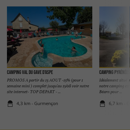
Camping Val du Gave d'Aspe
Camping Pyrénées
PROMOS A partir du 15 AOUT -15% (pour 1
Idéalement situé 
semaine mini ) complet jusqu'au 15/08 voir notre
notre camping est 
site internet- TOP DEPART - ...
Béarn pour ...
4,3 km - Gurmençon
6,7 km - O