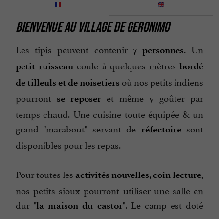
Ping pong
BIENVENUE AU VILLAGE DE GERONIMO
Vue sur la montagne
Les tipis peuvent contenir
. Un
7 personnes
coule à quelques mètres
petit ruisseau
bordé
où nos petits indiens
de tilleuls et de noisetiers
pourront
et même y goûter par
se reposer
temps chaud. Une cuisine toute équipée & un
grand "marabout" servant de
sont
réfectoire
disponibles pour les repas.
Pour toutes les
,
activités nouvelles, coin lecture
nos petits sioux pourront utiliser une salle en
dur "
". Le camp est doté
la maison du castor