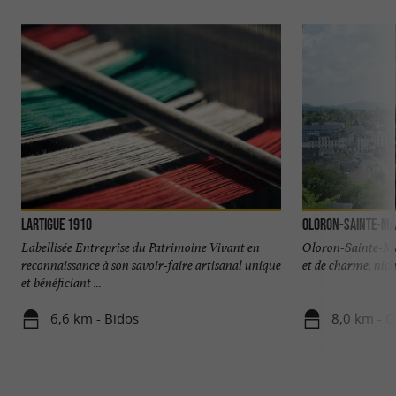
Lartigue 1910
Oloron-Sainte-Ma
Labellisée Entreprise du Patrimoine Vivant en
Oloron-Sainte-Mari
reconnaissance à son savoir-faire artisanal unique
et de charme, nich
et bénéficiant ...
6,6 km - Bidos
8,0 km - O