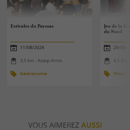
Estivales du Payssas
Jeu de la Gr
du Nord
11/08/2026
28/08/
3,5 km - Asasp-Arros
4,5 km 
Gastronomie
Fêtes p
VOUS AIMEREZ
AUSSI