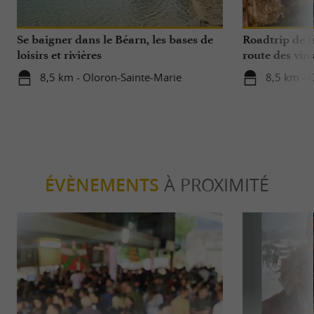
Se baigner dans le Béarn, les bases de
Roadtrip de l
loisirs et rivières
route des vin
8,5 km - Oloron-Sainte-Marie
8,5 km - 
ÉVÈNEMENTS
À PROXIMITÉ