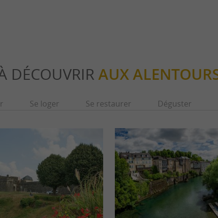
À DÉCOUVRIR
AUX ALENTOUR
r
Se loger
Se restaurer
Déguster