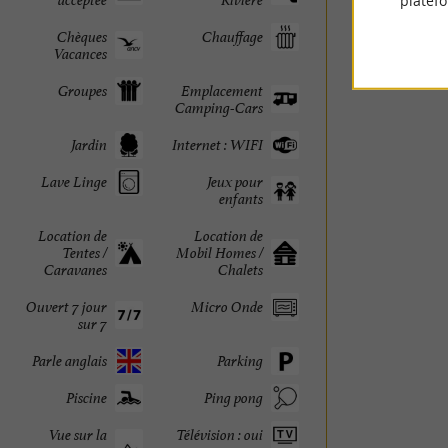
platef
Chèques
Chauffage
Vacances
Groupes
Emplacement
Camping-Cars
Jardin
Internet : WIFI
Lave Linge
Jeux pour
enfants
Location de
Location de
Tentes /
Mobil Homes /
Caravanes
Chalets
Ouvert 7 jour
Micro Onde
sur 7
Parle anglais
Parking
Piscine
Ping pong
Vue sur la
Télévision : oui