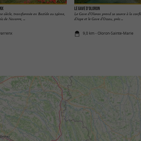
enx
Le Gave d'Oloron
me siècle, transformée en Bastide au 14ème,
Le Gave d’Oloron prend sa source à la conf
ois de Navarre, ...
d’Aspe et le Gave d’Ossau, près ...
varrenx
9,0 km - Oloron-Sainte-Marie