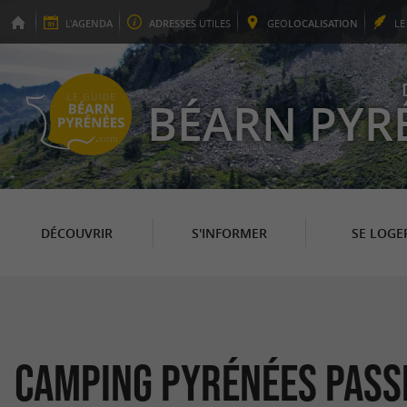
L'
AGENDA
ADRESSES
UTILES
GEO
LOCALISATION
L
BÉARN PYR
DÉCOUVRIR
S'INFORMER
SE LOGE
Camping Pyrénées Pass