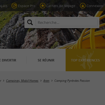
Espace Pro
Carnets de Voyage
Connexion
E DIVERTIR
SE RÉUNIR
TOP EXPÉRIENCES
r
Campings, Mobil Homes
Aren
Camping Pyrénées Passion