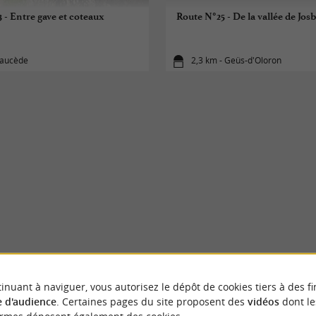
 - Entre gave et coteaux
Route N°25 - De la vallée de Jos
Saucède
2,3 km - Geüs-d'Oloron
inuant à naviguer, vous autorisez le dépôt de cookies tiers à des fi
 d'audience
. Certaines pages du site proposent des
vidéos
dont le