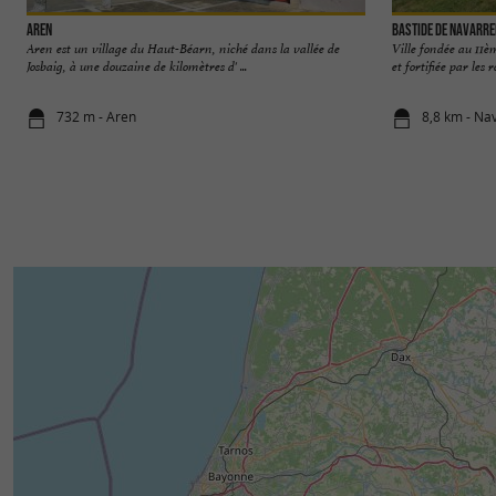
Aren
Bastide de Navarr
Aren est un village du Haut-Béarn, niché dans la vallée de
Ville fondée au 11è
Josbaig, à une douzaine de kilomètres d' ...
et fortifiée par les r
732 m - Aren
8,8 km - Na