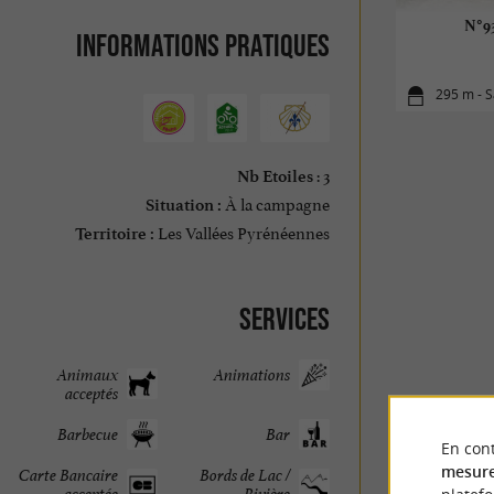
N°93
Informations pratiques
295 m - 
: 3
Nb Etoiles
À la campagne
Situation :
Les Vallées Pyrénéennes
Territoire :
Services
Animaux
Animations
acceptés
Barbecue
Bar
En cont
mesure
Carte Bancaire
Bords de Lac /
acceptée
Rivière