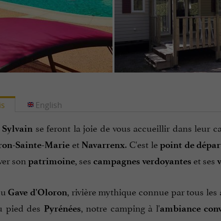
is
English
se feront la joie de vous accueillir dans leur 
 Sylvain
et
. C'est le
ron-Sainte-Marie
Navarrenx
point de dépar
ver son
, ses
et ses
patrimoine
campagnes verdoyantes
v
du
, rivière mythique connue par tous les a
Gave d'Oloron
au pied des
, notre camping à l'
Pyrénées
ambiance convi