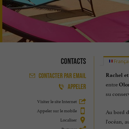
Contacts
França
Rachel et
CONTACTER
PAR EMAIL
entre
Olo
APPELER
su conser
Visiter le site Internet
Appeler sur le mobile
Au bord 
Localiser
l'océan, 
Partager