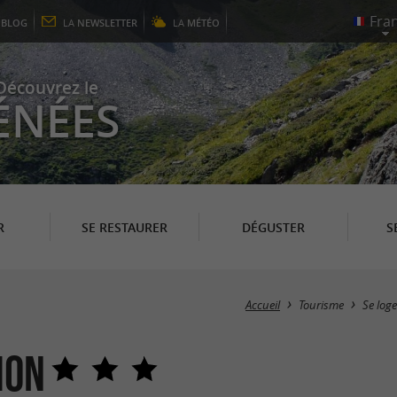
E
BLOG
LA
NEWSLETTER
LA
MÉTÉO
Découvrez le
ÉNÉES
R
SE RESTAURER
DÉGUSTER
S
Accueil
Tourisme
Se loge
ion