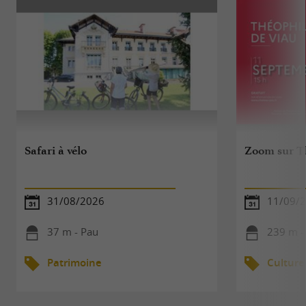
Safari à vélo
Zoom sur T
31/08/2026
11/09/
37 m - Pau
239 m -
Patrimoine
Culture