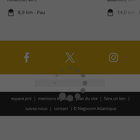
8,9 km - Pau
14,0 km -
espace pro
mentions légales
plan du site
faire un lien
suivez-nous
contact
©
Negocom Atlantique