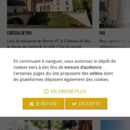
Château de Pau
Pau
Lieu de naissance de Henris IV, le Château de Pau
Pau, capitale du B
se dresse au centre de la ville. C'est un musée
Atlantiques, est un
national qui ...
culture, ...
En continuant à naviguer, vous autorisez le dépôt de
381 m - Pau
656 m - P
cookies tiers à des fins de
mesure d'audience
.
Certaines pages du site proposent des
vidéos
dont
les plateformes déposent également des cookies.
EN SAVOIR PLUS
JE REFUSE
J'ACCEPTE
NOUS AVONS TESTÉ
POUR VOUS