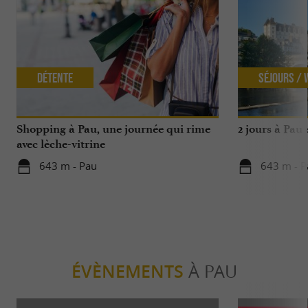
Détente
Séjours /
Shopping à Pau, une journée qui rime
2 jours à Pau
avec lèche-vitrine
643 m - Pau
643 m - P
ÉVÈNEMENTS
À PAU