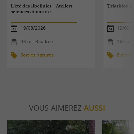
L'été des libellules - Ateliers
Triathlon d
sciences et nature
19/08/2026
19/09/2
48 m - Baudreix
161 m -
Sorties natures
Evèneme
VOUS AIMEREZ
AUSSI