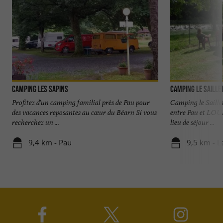
Camping Les Sapins
Camping Le Saille
Profitez d'un camping familial près de Pau pour
Camping le Saille
des vacances reposantes au cœur du Béarn Si vous
entre Pau et LOU
recherchez un ...
lieu de séjour ...
9,4 km - Pau
9,5 km - L