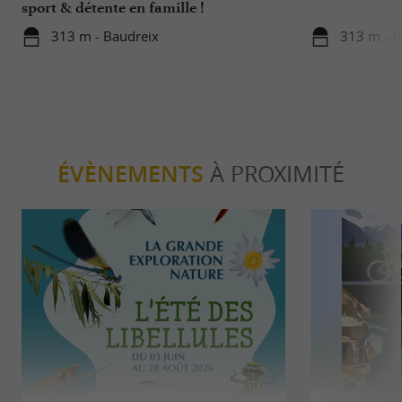
sport & détente en famille !
313 m - Baudreix
313 m - B
ÉVÈNEMENTS
À PROXIMITÉ