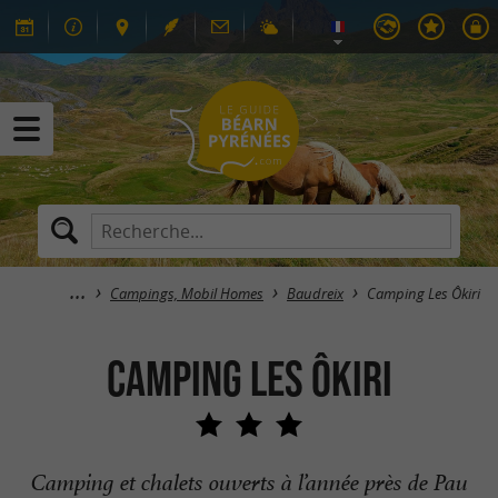
Campings, Mobil Homes
Baudreix
Camping Les Ôkiri
Camping Les Ôkiri
Camping et chalets ouverts à l’année près de Pau