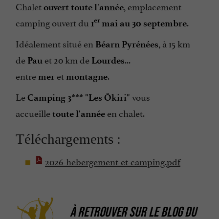
Chalet
, emplacement
ouvert toute l'année
Parle anglais
camping ouvert du
.
er
1
mai au 30 septembre
Parle espagnol
Idéalement situé en
, à 15 km
Ping pong
Béarn Pyrénées
de
et 20 km de
...
Plats cuisinés à emporter
Pau
Lourdes
entre
et
.
Restaurant
mer
montagne
Salon de Jardin
Le
vous
Camping 3*** "Les Ôkiri"
Sèche Linge
accueille
en chalet.
toute l'année
Tennis
Téléchargements :
Terrasse
2026-hebergement-et-camping.pdf
Toboggan Aquatique
Téléphone
Village de Gîtes
À RETROUVER SUR
LE BLOG DU
Vue sur la montagne