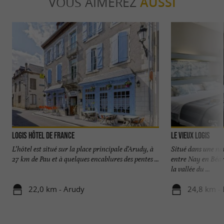
VOUS AIMEREZ
AUSSI
Logis Hôtel de France
Le Vieux Logis
L’hôtel est situé sur la place principale d’Arudy, à
Situé dans une nat
27 km de Pau et à quelques encablures des pentes ...
entre Nay en Béar
la vallée du ...
22,0 km - Arudy
24,8 km - 