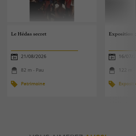
Le Hédas secret
Exposition 
21/08/2026
16/07/2
82 m - Pau
122 m -
Patrimoine
Exposit