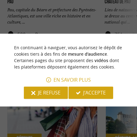
Pau
Château de Pau
Pau, capitale du Béarn et préfecture des Pyrénées-
Lieu de naissance 
Atlantiques, est une ville riche en histoire et en
se dresse au centre
culture, ...
national qui ...
500 m - Pau
751 m - P
En continuant à naviguer, vous autorisez le dépôt de
cookies tiers à des fins de
mesure d'audience
.
Certaines pages du site proposent des
vidéos
dont
les plateformes déposent également des cookies.
NOUS AVONS TESTÉ
POUR VOUS
EN SAVOIR PLUS
JE REFUSE
J'ACCEPTE