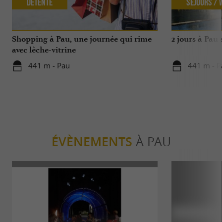
Détente
Séjours /
Shopping à Pau, une journée qui rime
2 jours à Pau
avec lèche-vitrine
441 m - Pau
441 m - P
ÉVÈNEMENTS
À PAU