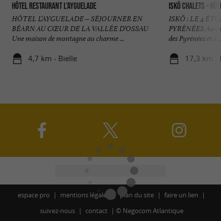
Hôtel Restaurant L'Ayguelade
ISKÖ Chalets – Höt
HÔTEL L’AYGUELADE – SÉJOURNER EN
ISKÖ : LE 4 É
BÉARN AU CŒUR DE LA VALLÉE D’OSSAU
PYRÉNÉES Au cœur
Une maison de montagne au charme ...
des Pyrénées et à ..
4,7 km - Bielle
17,3 km -
espace pro
mentions légales
plan du site
faire un lien
suivez-nous
contact
©
Negocom Atlantique