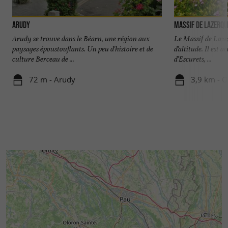
Arudy
Massif de Lazerqu
Arudy se trouve dans le Béarn, une région aux
Le Massif de Laze
paysages époustouflants. Un peu d'histoire et de
d’altitude. Il est 
culture Berceau de ...
d’Escurets, ...
72 m - Arudy
3,9 km - O