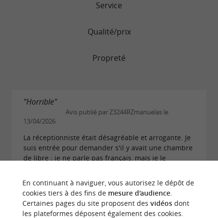
Service
Qualité/prix
Propreté
"Horrible"
Avis publié par Z3244RZmanuelas le
13/04/2026
La réceptionniste était désagréable et arrogante. Je
suis entrée pour demander s'il y avait une chambre
de libre ; je ne parle pas français, mais je le
comprends, car comme il est proche de...
En continuant à naviguer, vous autorisez le dépôt de
LIRE L'AVIS COMPLET
cookies tiers à des fins de
mesure d'audience
.
Certaines pages du site proposent des
vidéos
dont
les plateformes déposent également des cookies.
"BRAVO"