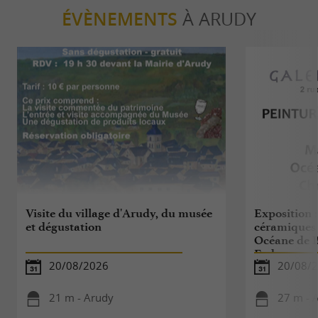
ÉVÈNEMENTS
À ARUDY
Visite du village d'Arudy, du musée
Exposition :
et dégustation
céramiques 
Océane de B
Eeden
20/08/2026
20/08/2
21 m - Arudy
27 m - 