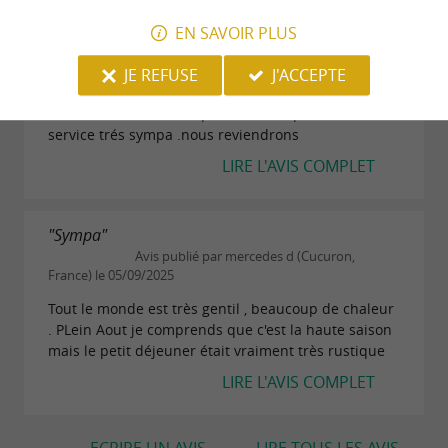
Avis publié par robertgonnet (Champigny-
EN SAVOIR PLUS
sur-Marne, France) le 19/10/2025
trés belle experience 2 tetes de veau ,rillette de
JE REFUSE
J'ACCEPTE
saumon offerte avec l apéro .fromage café boisson
50 euros a 2 bravo .la qualité est et que dire du
service trés sympa .nous reviendrons
LIRE L'AVIS COMPLET
"Sympa"
Avis publié par mercedes d (Cucuron,
France) le 05/09/2025
Tout le monde est très gentil , beaucoup de chaleur
. PLein Aout je comprends que c'est la haute saison
mais le petit déjeuner était vraiment très rustique
LIRE L'AVIS COMPLET
ECRIRE UN AVIS
LIRE TOUS LES AVIS