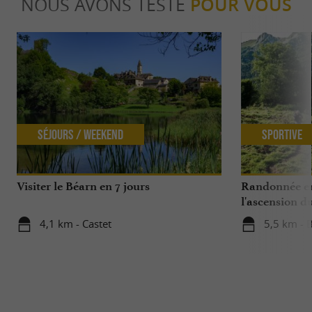
NOUS AVONS TESTÉ
POUR VOUS
Séjours / Weekend
Sportive
Visiter le Béarn en 7 jours
Randonnée en 
l'ascension d
4,1 km - Castet
5,5 km - B