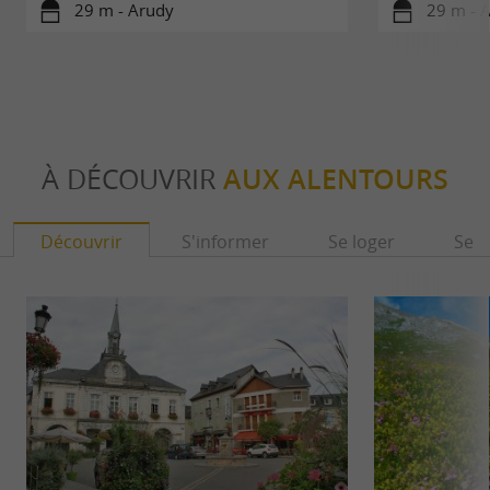
29 m - Arudy
29 m - 
À DÉCOUVRIR
AUX ALENTOURS
Découvrir
S'informer
Se loger
Se r