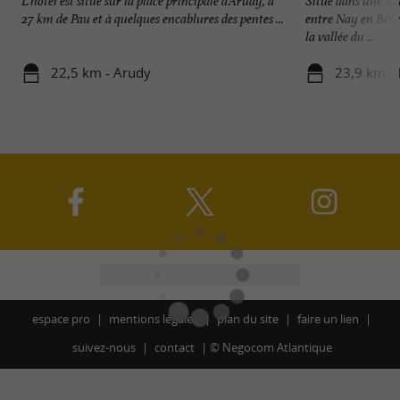
L’hôtel est situé sur la place principale d’Arudy, à
Situé dans une nat
27 km de Pau et à quelques encablures des pentes ...
entre Nay en Béar
la vallée du ...
22,5 km - Arudy
23,9 km - 
espace pro
mentions légales
plan du site
faire un lien
suivez-nous
contact
©
Negocom Atlantique