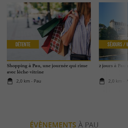
Détente
Séjours /
Shopping à Pau, une journée qui rime
2 jours à Pau
avec lèche-vitrine
2,0 km - Pau
2,0 km - 
ÉVÈNEMENTS
À PAU