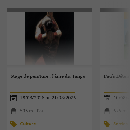
Stage de peinture : l'âme du Tango
Pau's Déten
18/08/2026 au 21/08/2026
10/08/2
536 m - Pau
675 m -
Culture
Sorties