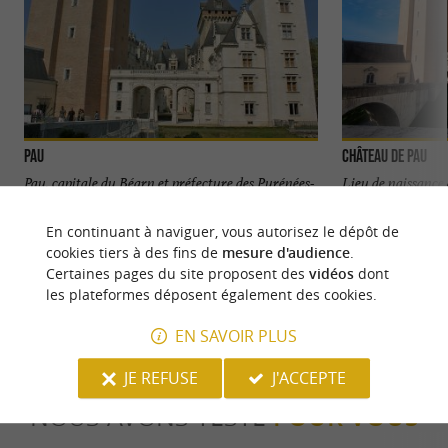
Pau
Château de Pau
Pau, capitale du Béarn et préfecture des Pyrénées-
Lieu de naissance 
Atlantiques, est une ville riche en histoire et en
se dresse au centre
culture, ...
national qui ...
En continuant à naviguer, vous autorisez le dépôt de
cookies tiers à des fins de
mesure d'audience
.
2,0 km - Pau
2,4 km - P
Certaines pages du site proposent des
vidéos
dont
les plateformes déposent également des cookies.
EN SAVOIR PLUS
JE REFUSE
J'ACCEPTE
NOUS AVONS TESTÉ
POUR VOUS