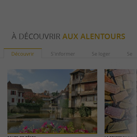
À DÉCOUVRIR
AUX ALENTOURS
Découvrir
S'informer
Se loger
Se r