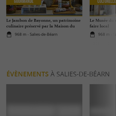
Gourmande
Culturell
Le Jambon de Bayonne, un patrimoine
Le Musée du s
culinaire préservé par la Maison du
faire local
Jambon de Bayonne et La Saline de
968 m - Salies-de-Béarn
968 m - S
Salies-de-Béarn
ÉVÈNEMENTS
À SALIES-DE-BÉARN