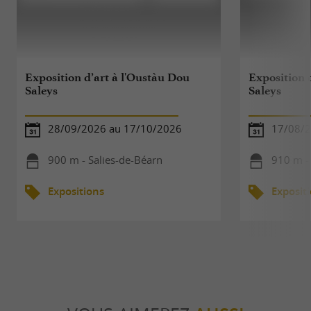
Exposition d’art à l'Oustàu Dou
Exposition 
Saleys
Saleys
28/09/2026 au 17/10/2026
17/08/2
900 m - Salies-de-Béarn
910 m -
Expositions
Exposit