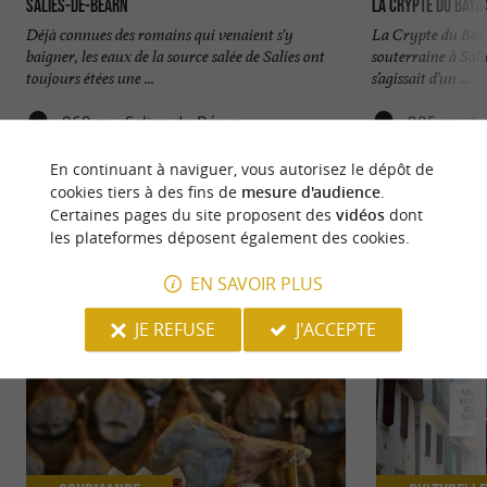
Salies-de-Béarn
La Crypte du Baya
Déjà connues des romains qui venaient s'y
La Crypte du Baya
baigner, les eaux de la source salée de Salies ont
souterraine à Salie
toujours étées une ...
s’agissait d’un ...
969 m - Salies-de-Béarn
985 m - Sa
En continuant à naviguer, vous autorisez le dépôt de
cookies tiers à des fins de
mesure d'audience
.
Certaines pages du site proposent des
vidéos
dont
les plateformes déposent également des cookies.
NOUS AVONS TESTÉ
POUR VOUS
EN SAVOIR PLUS
JE REFUSE
J'ACCEPTE