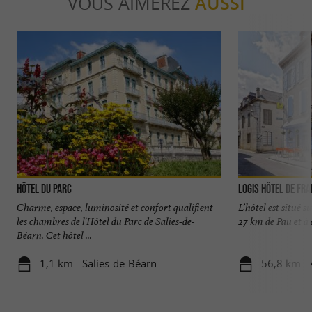
VOUS AIMEREZ
AUSSI
Hôtel du Parc
Logis Hôtel de Fr
Charme, espace, luminosité et confort qualifient
L’hôtel est situé s
les chambres de l'Hôtel du Parc de Salies-de-
27 km de Pau et à 
Béarn. Cet hôtel ...
1,1 km - Salies-de-Béarn
56,8 km -