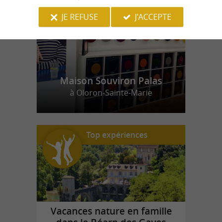
JE REFUSE
J'ACCEPTE
Maison Souviron Palas
à Oloron-Sainte-Marie
Top expériences
Vacances nature en famille