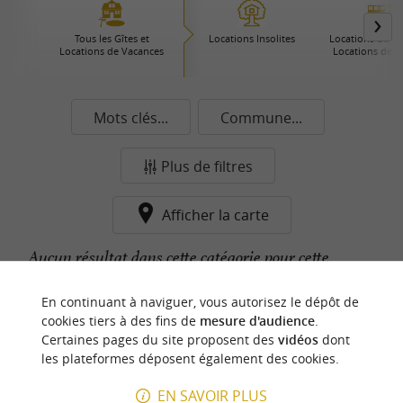
Tous les Gîtes et
Locations Insolites
Locations de Pre
Locations de Vacances
Locations de 
Mots clés...
Commune...
Plus de filtres
Afficher la carte
Aucun résultat dans cette catégorie pour cette
commune pour le moment...
En continuant à naviguer, vous autorisez le dépôt de
cookies tiers à des fins de
mesure d'audience
.
Certaines pages du site proposent des
vidéos
dont
n
o
t
e
c
o
u
p
e
c
o
e
u
les plateformes déposent également des cookies.
r
d
r
EN SAVOIR PLUS