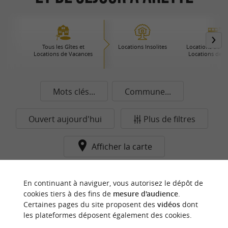
Tous les Gîtes et
Locations Insolites
Locations de Pre
Locations de Vacances
Locations de 
Mots clés...
Commune...
Ouvert aujourd'hui
Plus de filtres
Afficher la carte
Aucun résultat dans cette catégorie pour cette
En continuant à naviguer, vous autorisez le dépôt de
commune pour le moment...
cookies tiers à des fins de
mesure d'audience
.
Certaines pages du site proposent des
vidéos
dont
les plateformes déposent également des cookies.