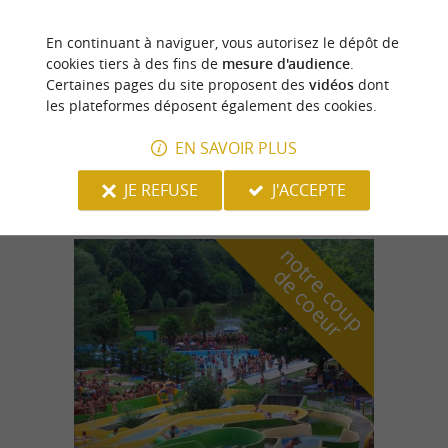
En continuant à naviguer, vous autorisez le dépôt de
Arette
cookies tiers à des fins de
mesure d'audience
.
Certaines pages du site proposent des
vidéos
dont
les plateformes déposent également des cookies.
Zen Altitude - Chalet Le lapiaz
EN SAVOIR PLUS
Un chalet tout confort avec spa à la Pierre-
Saint-Martin
JE REFUSE
J'ACCEPTE
n
o
t
e
c
o
u
p
e
c
o
e
u
r
d
r