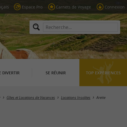
Espace Pro
Carnets de Voyage
Connexion
E DIVERTIR
SE RÉUNIR
TOP EXPÉRIENCES
Masquer la carte
r
Gîtes et Locations de Vacances
Locations Insolites
Arette