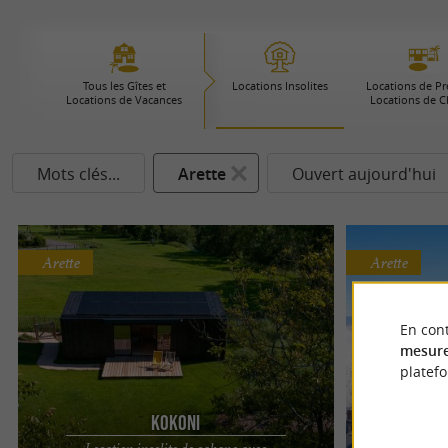
Tous les Gîtes et
Locations Insolites
Locations de Pre
Locations de Vacances
Locations de 
Mots clés...
Arette
Ouvert aujourd'hui
Arette
Arette
En cont
mesure
platef
Kokoni
Location insolite de cabane avec
Locat