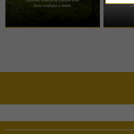
Kokoni, une location insolite de cabane avec bain
Atipic Lodge, u
bain nordique à Arette
pl
nordique dans le Béarn C’est au cœur de la nature
nordique en pl
en bordure ...
Perché à 1 800 