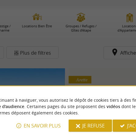
stige /
Locations Bien Être
Groupes / Refuges /
Location
Charme
Gîtes d’étape
d'Appartem
Plus de filtres
Affiche
Arette
inuant à naviguer, vous autorisez le dépôt de cookies tiers à des fi
 d'audience
. Certaines pages du site proposent des
vidéos
dont le
ormes déposent également des cookies.
EN SAVOIR PLUS
JE REFUSE
J'A
Atipic lodge
Bulle d'Oxygène 16
ion avec bain nordique en
Un séjour insolite au sommet