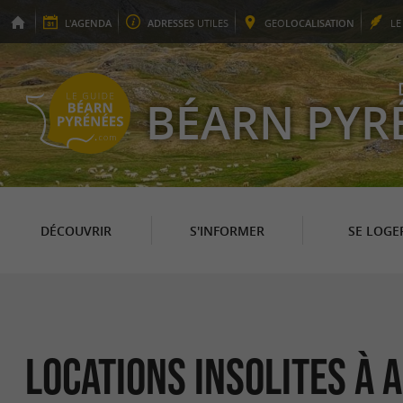
L'
AGENDA
ADRESSES
UTILES
GEO
LOCALISATION
L
BÉARN PYR
DÉCOUVRIR
S'INFORMER
SE LOGE
Locations Insolites à 