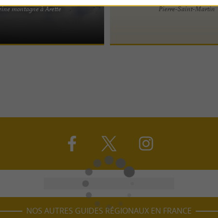
ne location insolite avec bain
eine montagne à Arette
Pierre-Saint-Martin
eine montagne dans les Pyrénées
m ...
NOS AUTRES GUIDES RÉGIONAUX EN FRANCE