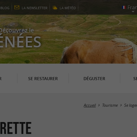
E
BLOG
LA
NEWSLETTER
LA
MÉTÉO
Découvrez le
ÉNÉES
R
SE RESTAURER
DÉGUSTER
S
Accueil
Tourisme
Se loge
Arette