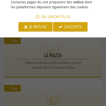
Certaines pages du site proposent des
vidéos
dont
les plateformes déposent également des cookies.
LI MEÏ
EN SAVOIR PLUS
Cuisine Asiatique à Pau
JE REFUSE
J'ACCEPTE
Pau
La Piazza
Dégustez de bons plats italiens sous les
arcades Place Gramont à Pau
Pau