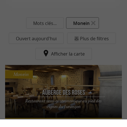
Mots clés...
Monein
Ouvert aujourd'hui
Plus de filtres
Afficher la carte
Monein
Auberge des Roses
Restaurant semi-gastronomique au pied des
vignes du Jurançon