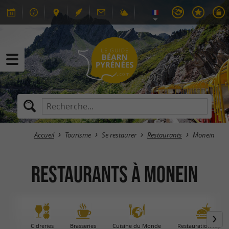
Accueil
Tourisme
Se restaurer
Restaurants
Monein
Restaurants à Monein
Cidreries
Brasseries
Cuisine du Monde
Restauration rapid