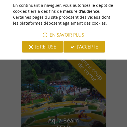
Monein
En continuant à naviguer, vous autorisez le dépôt de
cookies tiers à des fins de
mesure d'audience
.
Certaines pages du site proposent des
vidéos
dont
les plateformes déposent également des cookies.
L'Estaminet
EN SAVOIR PLUS
JE REFUSE
J'ACCEPTE
n
o
t
e
c
o
u
p
e
c
o
e
u
r
d
r
Aqua Béarn