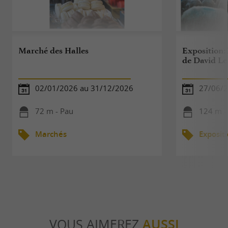
Marché des Halles
Exposition:
de David Le
02/01/2026 au 31/12/2026
27/06/2
72 m - Pau
124 m -
Marchés
Exposit
VOUS AIMEREZ
AUSSI