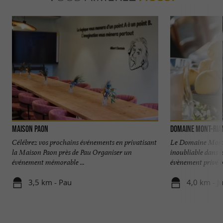
Maison Paon
Domaine Mont-Ria
Célébrez vos prochains événements en privatisant
Le Domaine Mont-
la Maison Paon près de Pau Organiser un
inoubliable dans 
événement mémorable ...
évènement privé ou
3,5 km - Pau
4,0 km - J