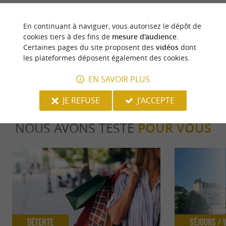
Pau, capitale du Béarn et préfecture des Pyrénées-
Lieu de naissance 
Atlantiques, est une ville riche en histoire et en
se dresse au centre
En continuant à naviguer, vous autorisez le dépôt de
culture, ...
national qui ...
cookies tiers à des fins de
mesure d'audience
.
Certaines pages du site proposent des
vidéos
dont
699 m - Pau
828 m - P
les plateformes déposent également des cookies.
EN SAVOIR PLUS
JE REFUSE
J'ACCEPTE
NOUS AVONS TESTÉ
POUR VOUS
Détente
Séjours /