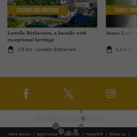
Culture and Heritage
Family Tim
Lestelle-Bétharram, a bastide with
Asson Zoo: a 
exceptional heritage
2,9 km - Lestelle-Bétharram
6,0 km - 
client access
lagal notice
site map
hyperlink
follow us