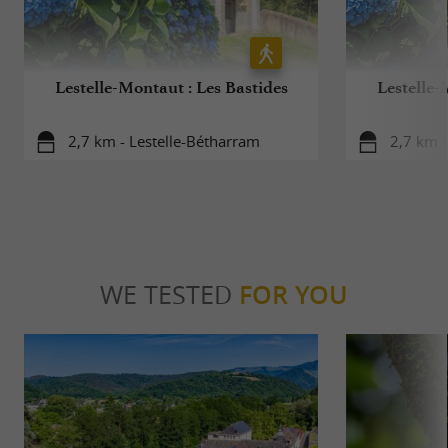
Lestelle-Montaut : Les Bastides
Lestelle-
2,7 km - Lestelle-Bétharram
2,7 km -
WE TESTED
FOR YOU