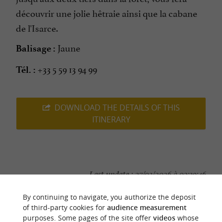
découvrir une jolie hêtraie ainsi que la cabane
de l'Isarce.
Jaune
Balisage :
+33 5 59 13 94 99
Tél. :
DOWNLOAD THE DETAILS OF THIS
ITINERARY
Last update :
27/03/2026 à 02:39:46
Source :
Sirtaqui
| Office de Tourisme Communautaire
By continuing to navigate, you authorize the deposit
of third-party cookies for
audience measurement
Photo credit :
@Sirtaqui Cf. Office de Tourisme
purposes. Some pages of the site offer
videos
whose