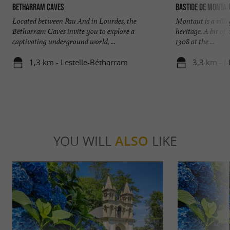
Betharram Caves
Bastide de Montau
Located between Pau And in Lourdes, the
Montaut is a villa
Bétharram Caves invite you to explore a
heritage. A bit o
captivating underground world, ...
1308 at the ...
1,3 km - Lestelle-Bétharram
3,3 km - 
YOU WILL
ALSO
LIKE