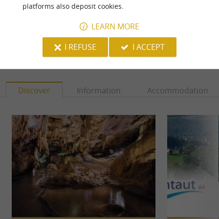
Communautaire
platforms also deposit cookies.
LEARN MORE
I REFUSE
I ACCEPT
YOU WILL LIKE
ALSO
Discover
Information
Accommodation