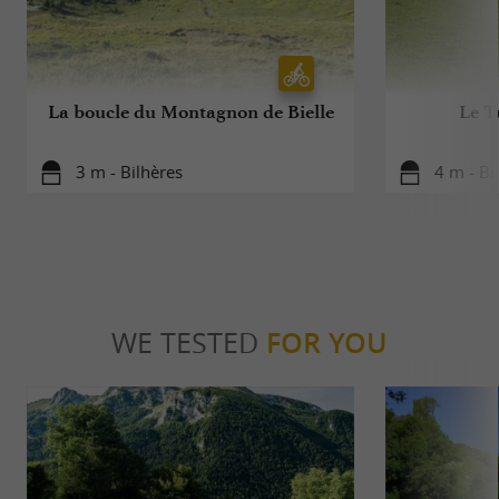
La boucle du Montagnon de Bielle
Le T
3 m - Bilhères
4 m - Bi
WE TESTED
FOR YOU