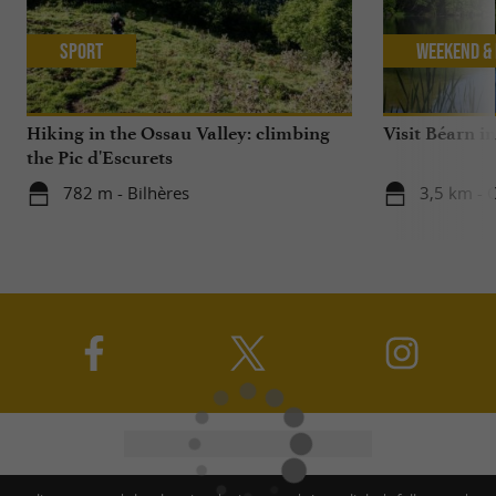
Sport
Weekend & 
Hiking in the Ossau Valley: climbing
Visit Béarn in
the Pic d'Escurets
782 m - Bilhères
3,5 km - C