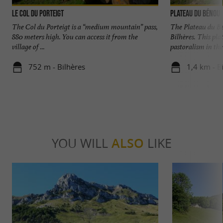
Le Col du Porteigt
Plateau du Bénou
The Col du Porteigt is a “medium mountain” pass,
The Plateau du Be
880 meters high. You can access it from the
Bilhères. This pla
village of ...
pastoralism in the
752 m - Bilhères
1,4 km - Bi
YOU WILL
ALSO
LIKE