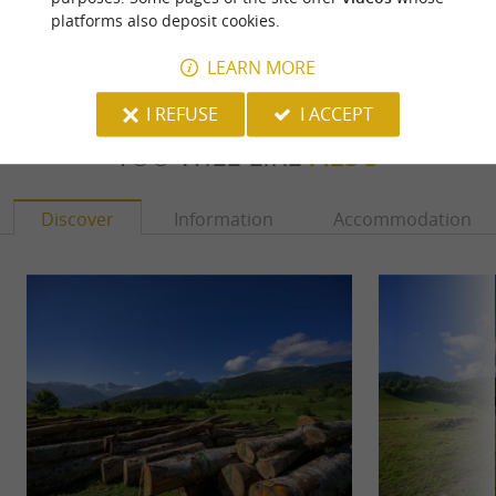
platforms also deposit cookies.
Communes de la Vallée d'Ossau
LEARN MORE
I REFUSE
I ACCEPT
YOU WILL LIKE
ALSO
Discover
Information
Accommodation