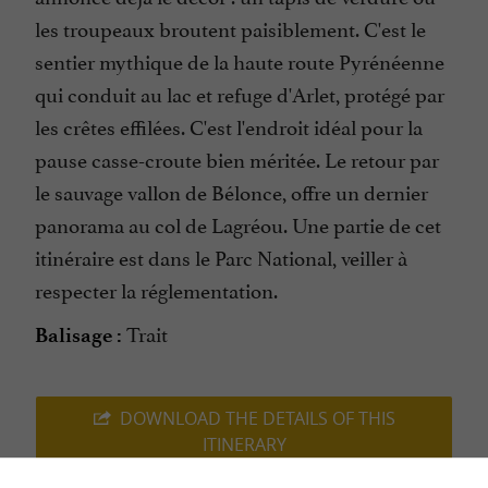
les troupeaux broutent paisiblement. C'est le
sentier mythique de la haute route Pyrénéenne
qui conduit au lac et refuge d'Arlet, protégé par
les crêtes effilées. C'est l'endroit idéal pour la
pause casse-croute bien méritée. Le retour par
le sauvage vallon de Bélonce, offre un dernier
panorama au col de Lagréou. Une partie de cet
itinéraire est dans le Parc National, veiller à
respecter la réglementation.
Trait
Balisage :
DOWNLOAD THE DETAILS OF THIS
ITINERARY