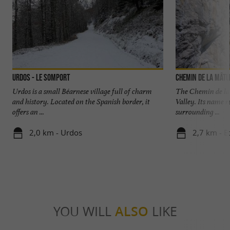
Urdos - Le Somport
Chemin de la Mâtu
Urdos is a small Béarnese village full of charm
The Chemin de la 
and history. Located on the Spanish border, it
Valley. Its name r
offers an ...
surrounding ...
2,0 km - Urdos
2,7 km - E
YOU WILL
ALSO
LIKE