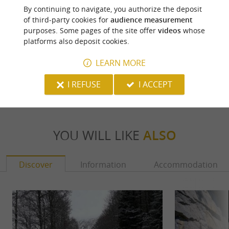
By continuing to navigate, you authorize the deposit
of third-party cookies for
audience measurement
purposes. Some pages of the site offer
videos
whose
Last update :
22/03/2026 à 09:33:33
platforms also deposit cookies.
Source :
Sirtaqui
| Communauté de communes
LEARN MORE
Photo credit :
@Sirtaqui Cf. Communauté de communes
I REFUSE
I ACCEPT
YOU WILL LIKE
ALSO
Discover
Information
Accommodation