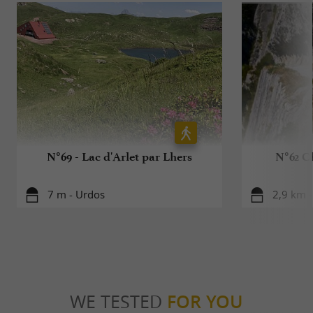
N°69 - Lac d'Arlet par Lhers
N°62 C
7 m - Urdos
2,9 km -
WE TESTED
FOR YOU