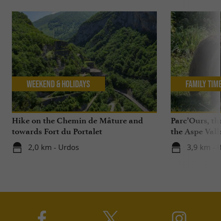
Weekend & Holidays
Family Tim
Hike on the Chemin de Mâture and
Parc’Ours, the
towards Fort du Portalet
the Aspe Vall
2,0 km - Urdos
3,9 km - 