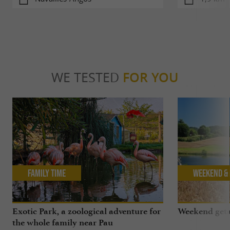
WE TESTED
FOR YOU
Family Time
Weekend & 
Exotic Park, a zoological adventure for
Weekend geta
the whole family near Pau