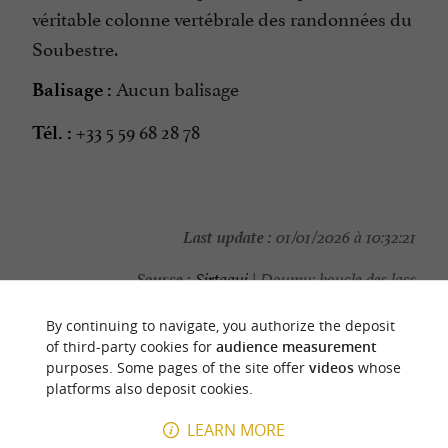
véritable colonne vertébrale des randonnées du
Soubestre.
Aucun balisage
Balisage :
+33 5 59 68 28 78
Tél. :
Last update :
01/01/2026 à 10:32:21
Source :
Sirtaqui
| Doumy: boucle des lacs
Photo credit :
@Sirtaqui Cf. Doumy: boucle des lacs
By continuing to navigate, you authorize the deposit
of third-party cookies for
audience measurement
purposes. Some pages of the site offer
videos
whose
platforms also deposit cookies.
YOU WILL LIKE
ALSO
LEARN MORE