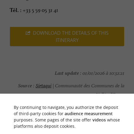
+33 5 59 05 31 41
Tél. :
DOWNLOAD THE DETAILS OF THIS
ITINERARY
Last update :
01/01/2026 à 10:32:21
Source :
Sirtaqui
| Communauté des Communes de la
Vallée d'Ossau
Photo credit :
@Sirtaqui Cf. Communauté des
By continuing to navigate, you authorize the deposit
Communes de la Vallée d'Ossau
of third-party cookies for
audience measurement
purposes. Some pages of the site offer
videos
whose
platforms also deposit cookies.