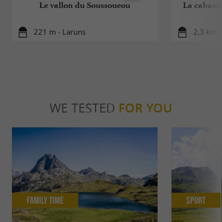
Le vallon du Soussoueou
La cabane 
221 m - Laruns
2,3 km -
WE TESTED
FOR YOU
Family Time
Sport