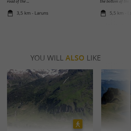
road of the ...
the bottom of the .
3,5 km - Laruns
5,5 km - L
YOU WILL
ALSO
LIKE