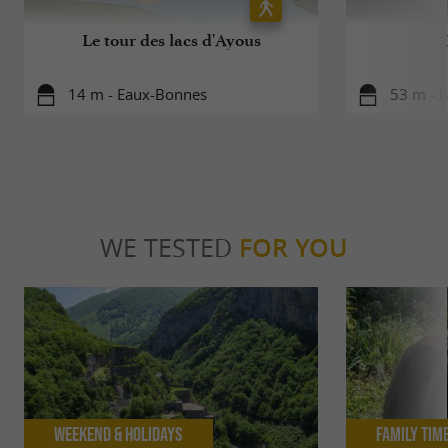
Le tour des lacs d'Ayous
14 m - Eaux-Bonnes
53 m - 
WE TESTED
FOR YOU
Weekend & Holidays
Family Tim