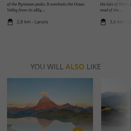
of the Pyrenean peaks. It overlooks the Ossau
the lake of Fabrèg
Valley from its 2884 ...
road of the ...
2,8 km - Laruns
3,6 km - L
YOU WILL
ALSO
LIKE