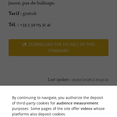
jaune, pas de balisage.
gratuit
Tarif :
+33 5 59 05 31 41
Tél. :
DOWNLOAD THE DETAILS OF THIS
ITINERARY
Last update :
01/01/2026 à 10:32:21
Source :
Sirtaqui
| Maison du Parc National des Pyrénées
By continuing to navigate, you authorize the deposit
Photo credit :
@Sirtaqui Cf. Maison du Parc National des
of third-party cookies for
audience measurement
Pyrénées
purposes. Some pages of the site offer
videos
whose
platforms also deposit cookies.