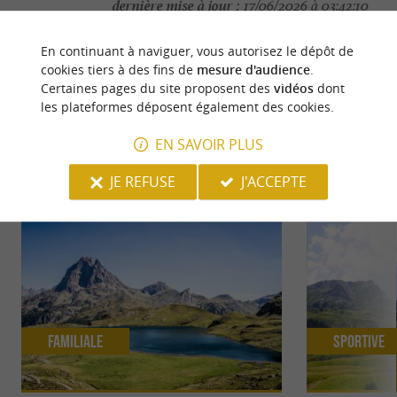
dernière mise à jour :
17/06/2026 à 03:42:10
Source :
Crédit photo :
Sirtaqui
-
©Courses Ossau -
CC
En continuant à naviguer, vous autorisez le dépôt de
BY-NC-ND 4.0
cookies tiers à des fins de
mesure d'audience
.
Certaines pages du site proposent des
vidéos
dont
les plateformes déposent également des cookies.
EN SAVOIR PLUS
NOUS AVONS TESTÉ
POUR VOUS
JE REFUSE
J'ACCEPTE
Familiale
Sportive