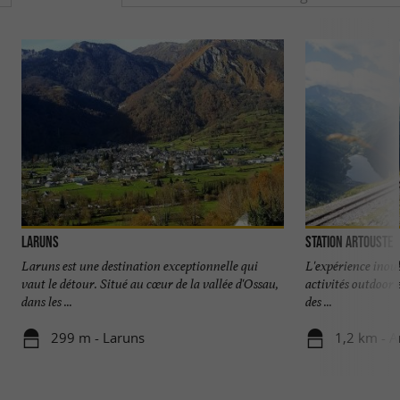
Laruns
Station Artouste
Laruns est une destination exceptionnelle qui
L'expérience inoub
vaut le détour. Situé au cœur de la vallée d'Ossau,
activités outdoor
dans les ...
des ...
299 m - Laruns
1,2 km - A