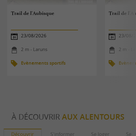
Trail de l'Aubisque
Trail de l'A
23/08/2026
23/08/
2 m - Laruns
2 m - L
Evènements sportifs
Evèneme
À DÉCOUVRIR
AUX ALENTOURS
Découvrir
S'informer
Se loger
Se r