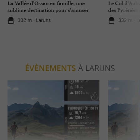
La Vallée d’Ossau en famille, une
Le Col d’Aub
sublime destination pour s’amuser
des Pyrénées
avec ses enfants toute l'année
332 m - Laruns
332 m - L
ÉVÈNEMENTS
À LARUNS