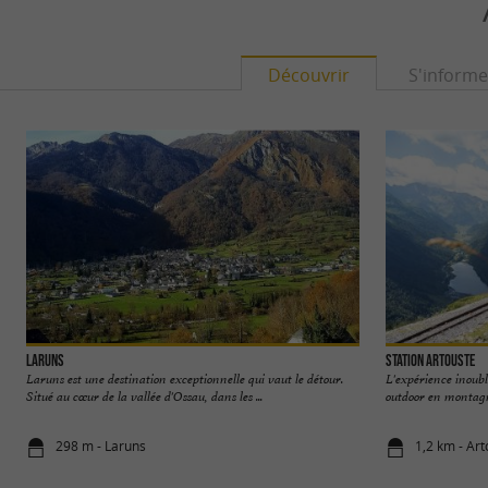
Découvrir
S'informe
Laruns
Station Artouste
Laruns est une destination exceptionnelle qui vaut le détour.
L'expérience inoubli
Situé au cœur de la vallée d'Ossau, dans les ...
outdoor en montagn
298 m - Laruns
1,2 km - Ar