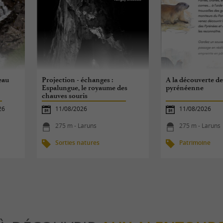
eau
Projection - échanges :
A la découverte de
Espalungue, le royaume des
pyrénéenne
chauves souris
26
11/08/2026
11/08/2026
275 m - Laruns
275 m - Laruns
Sorties natures
Patrimoine