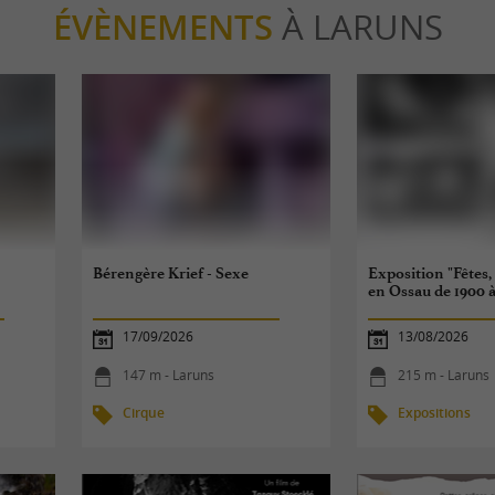
ÉVÈNEMENTS
À LARUNS
Bérengère Krief - Sexe
Exposition "Fêtes, 
en Ossau de 1900 à
17/09/2026
13/08/2026
147 m - Laruns
215 m - Laruns
Cirque
Expositions