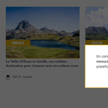
Familiale
Sportive
En cont
mesure
La Vallée d’Ossau en famille, une sublime
Le Col d’Aubis
destination pour s’amuser avec ses enfants toute
Pyrénées
platef
l'année
331 m - Laruns
331 m - Lar