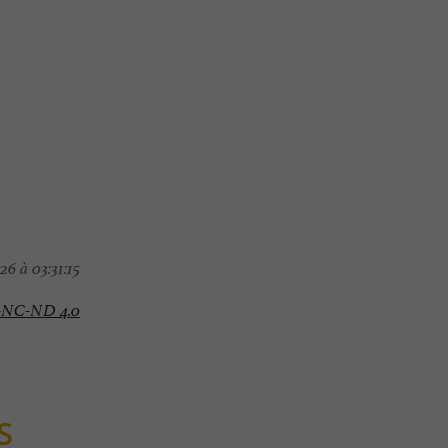
6 à 03:31:15
-NC-ND 4.0
S