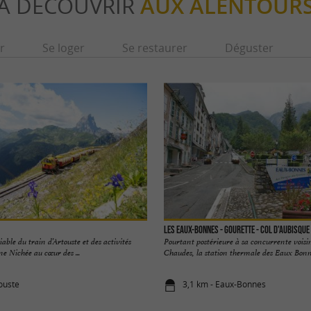
À DÉCOUVRIR
AUX ALENTOUR
r
Se loger
Se restaurer
Déguster
Les Eaux-Bonnes - Gourette - Col d'Aubisque
able du train d’Artouste et des activités
Pourtant postérieure à sa concurrente voisi
e Nichée au cœur des ...
Chaudes, la station thermale des Eaux Bonnes
touste
3,1 km - Eaux-Bonnes