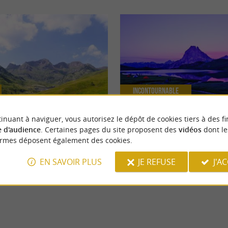
Incontournable
inuant à naviguer, vous autorisez le dépôt de cookies tiers à des fi
 d'audience
. Certaines pages du site proposent des
vidéos
dont le
que, un incontournable des
Les spots photos du Béarn
ormes déposent également des cookies.
EN SAVOIR PLUS
JE REFUSE
J'A
uns
331 m - Laruns