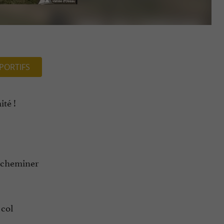
PORTIFS
ité !
 acheminer
 col