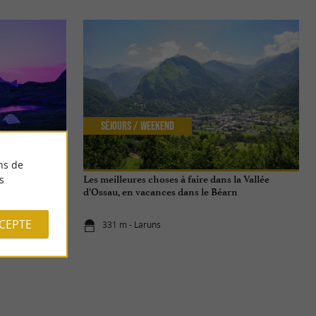
Séjours / Weekend
ns de
s
Les meilleures choses à faire dans la Vallée
d’Ossau, en vacances dans le Béarn
CCEPTE
331 m - Laruns