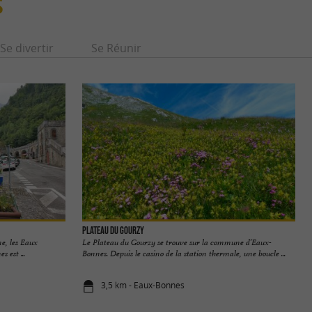
S
Se divertir
Se Réunir
Plateau du Gourzy
ne, les Eaux
Le Plateau du Gourzy se trouve sur la commune d’Eaux-
 est ...
Bonnes. Depuis le casino de la station thermale, une boucle ...
3,5 km - Eaux-Bonnes