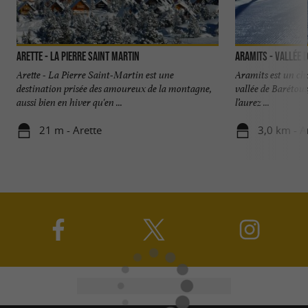
Arette - La Pierre Saint Martin
Aramits - Vallée 
Arette - La Pierre Saint-Martin est une
Aramits est un cha
destination prisée des amoureux de la montagne,
vallée de Barétous
aussi bien en hiver qu'en ...
l’aurez ...
21 m - Arette
3,0 km - A