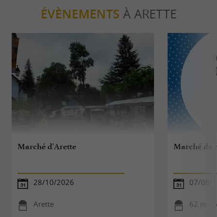
ÉVÈNEMENTS
À ARETTE
Marché d'Arette
Marché de 
28/10/2026
07/08/
Arette
62 m - A