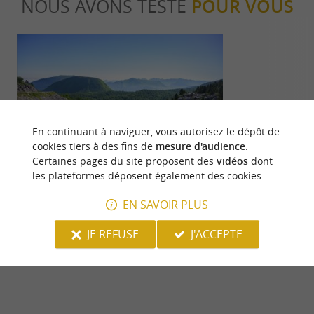
NOUS AVONS TESTÉ
POUR VOUS
En continuant à naviguer, vous autorisez le dépôt de
Familiale
Sportive
cookies tiers à des fins de
mesure d'audience
.
Certaines pages du site proposent des
vidéos
dont
les plateformes déposent également des cookies.
Le top des activités et des visites en
Un week-end a
Vallée de Barétous
Martin
EN SAVOIR PLUS
81 m - Arette
81 m - Ar
JE REFUSE
J'ACCEPTE