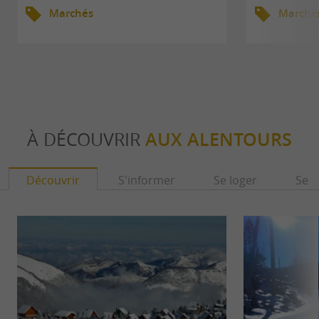
Marchés
Marché
À DÉCOUVRIR
AUX ALENTOURS
Découvrir
S'informer
Se loger
Se r