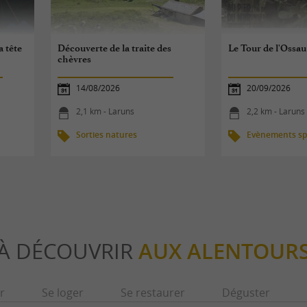
a tête
Découverte de la traite des
Le Tour de l'Ossau
chèvres
14/08/2026
20/09/2026
2,1 km - Laruns
2,2 km - Laruns
Sorties natures
Evènements spo
À DÉCOUVRIR
AUX ALENTOUR
r
Se loger
Se restaurer
Déguster