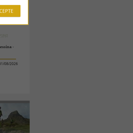
CCEPTE
essina -
31/08/2026