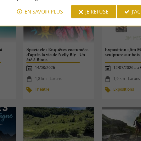
EN SAVOIR PLUS
JE REFUSE
J'A
 à
Spectacle : Enquêtes costumées
Exposition : Jim M
d'après la vie de Nelly Bly - Un
sculpture sur bois
été à Bious
14/08/2026
12/07/2026 au 
1,8 km - Laruns
1,9 km - Laruns
Théâtre
Expositions