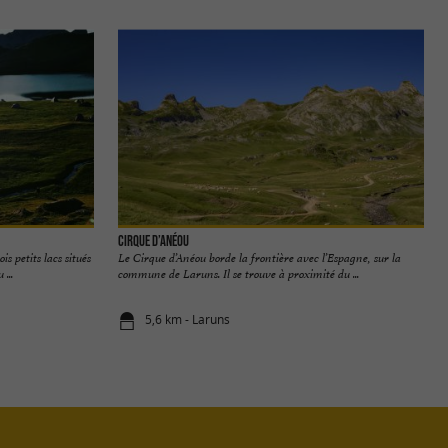
Cirque d’Anéou
s petits lacs situés
Le Cirque d’Anéou borde la frontière avec l’Espagne, sur la
...
commune de Laruns. Il se trouve à proximité du ...
5,6 km - Laruns