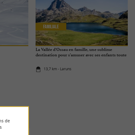
Familiale
La Vallée d’Ossau en famille, une sublime
destination pour s’amuser avec ses enfants toute
l'année
13,7 km - Laruns
ns de
s