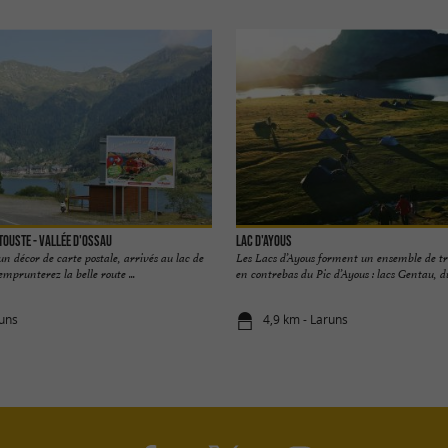
touste - Vallée d'Ossau
Lac d'Ayous
un décor de carte postale, arrivés au lac de
Les Lacs d’Ayous forment un ensemble de troi
emprunterez la belle route ...
en contrebas du Pic d’Ayous : lacs Gentau, du 
runs
4,9 km - Laruns