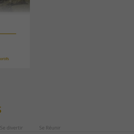
rtifs
S
Se divertir
Se Réunir