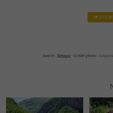
SITE I
Source :
Crédit photo :
Sirtaqui
-
©Associa