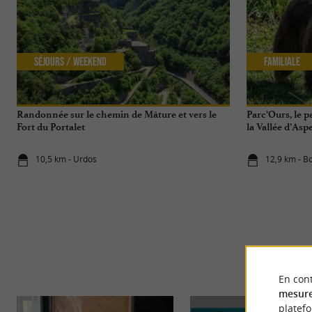
Séjours / Weekend
Familiale
Randonnée sur le chemin de Mâture et vers le
Parc’Ours, le 
Fort du Portalet
la Vallée d’Asp
10,5 km - Urdos
12,9 km - B
En cont
mesure
platef