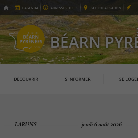
L'
AGENDA
ADRESSES
UTILES
GEO
LOCALISATION
L
BÉARN PYR
DÉCOUVRIR
S'INFORMER
SE LOGE
LARUNS
jeudi 6 août 2026