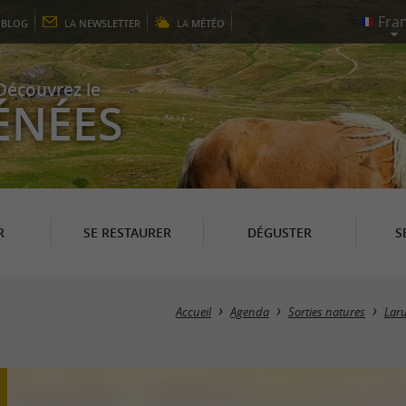
E
BLOG
LA
NEWSLETTER
LA
MÉTÉO
Découvrez le
ÉNÉES
R
SE RESTAURER
DÉGUSTER
S
Accueil
Agenda
Sorties natures
Lar