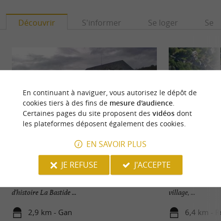
Découvrir
S'informer
Se loger
Se r
En continuant à naviguer, vous autorisez le dépôt de
cookies tiers à des fins de
mesure d'audience
.
Certaines pages du site proposent des
vidéos
dont
les plateformes déposent également des cookies.
EN SAVOIR PLUS
Bastide de Gan
Bastide de Rébéna
JE REFUSE
J'ACCEPTE
La Bastide de Gan est un joyau architectural du
Situé à la limite e
Béarn, riche d' histoire et de charme. Un peu
Vallées Pyrénéenn
d'histoire La Bastide ...
village, ...
2,9 km - Gan
6,4 km - 