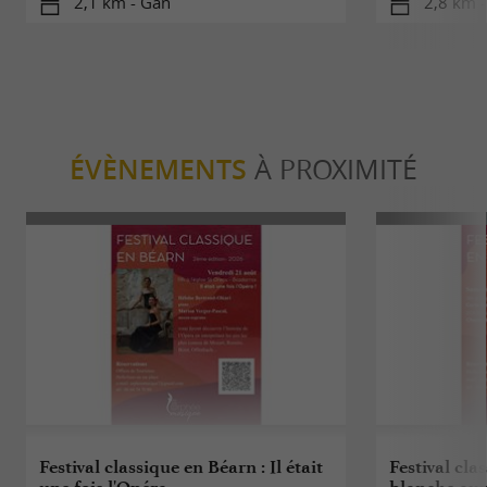
2,1 km - Gan
2,8 km 
ÉVÈNEMENTS
À PROXIMITÉ
Festival classique en Béarn : Il était
Festival cla