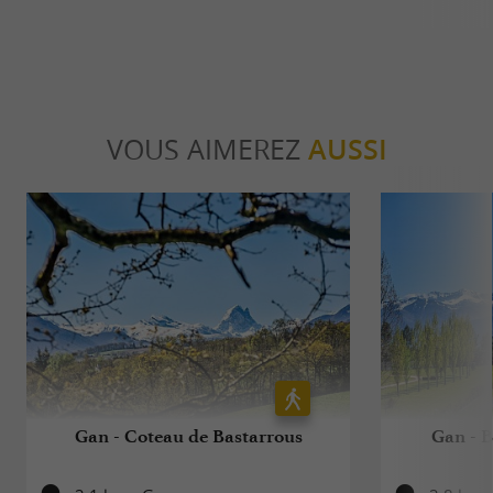
VOUS AIMEREZ
AUSSI
Gan - Coteau de Bastarrous
Gan - B