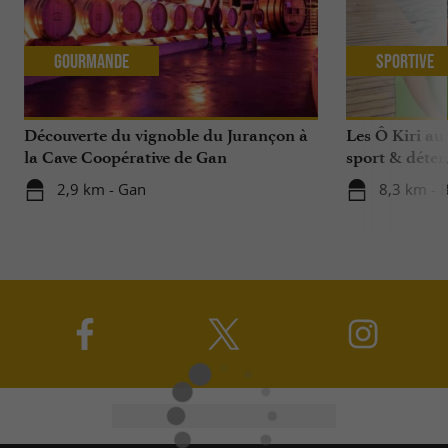
Gourmande
Sportive
Découverte du vignoble du Jurançon à
Les Ô Kiri au
la Cave Coopérative de Gan
sport & détent
2,9 km - Gan
8,3 km - 