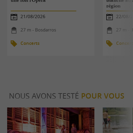
une fois l'Opéra
blanche aux 
région
21/08/2026
22/08/
27 m - Bosdarros
27 m - 
Concerts
Concert
NOUS AVONS TESTÉ
POUR VOUS