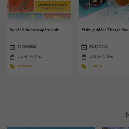
Soirée blind test apéro quiz
Visite guidée : Tissage Mo
12/08/2026
29/10/2026
5,2 km - Orthez
5,3 km - Orthez
Musique
Culture