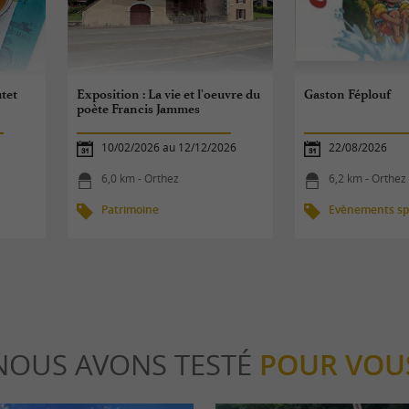
utet
Exposition : La vie et l'oeuvre du
Gaston Féplouf
poète Francis Jammes
10/02/2026 au 12/12/2026
22/08/2026
6,0 km - Orthez
6,2 km - Orthez
Patrimoine
Evènements spo
NOUS AVONS TESTÉ
POUR VOU