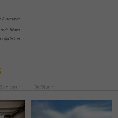
 à 03:04:42
ur de Béarn
 :
@Cirkwi
S
Se divertir
Se Réunir