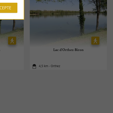
CCEPTE
n
Lac d'Orthez-Biron
4,5 km - Orthez