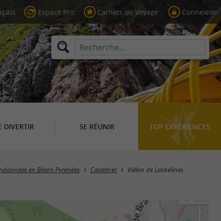
Espace Pro
Carnets de Voyage
Connexion
E DIVERTIR
SE RÉUNIR
TOP EXPÉRIENCES
randonnées en Béarn Pyrénées
Castetner
Vallon de Lasbélines