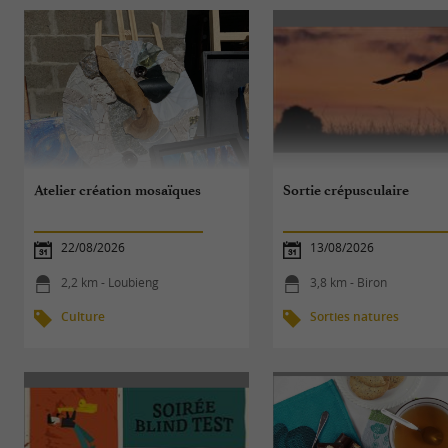
Atelier création mosaïques
Sortie crépusculaire
22/08/2026
13/08/2026
2,2 km - Loubieng
3,8 km - Biron
Culture
Sorties natures