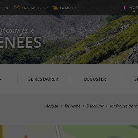
E
BLOG
LA
NEWSLETTER
LA
MÉTÉO
Découvrez le
ÉNÉES
R
SE RESTAURER
DÉGUSTER
S
Accueil
Tourisme
Découvrir
Itinéraires de 