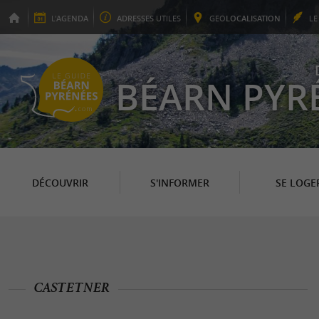
L'
AGENDA
ADRESSES
UTILES
GEO
LOCALISATION
L
BÉARN PYR
DÉCOUVRIR
S'INFORMER
SE LOGE
CASTETNER