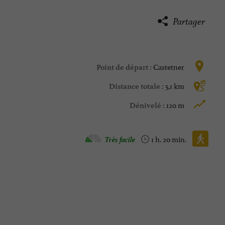
Partager
Castetner
Point de départ :
5,1 km
Distance totale :
120 m
Dénivelé :
Marche à pied :
Très facile
1 h. 20 min.