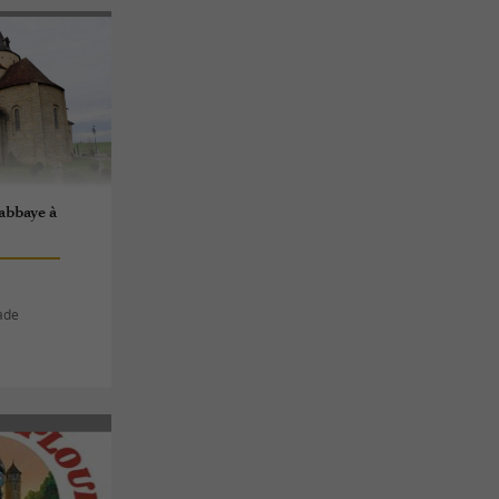
'abbaye à
ade