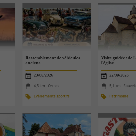
Rassemblement de véhicules
Visite guidée : de l
anciens
l'église
23/08/2026
22/09/2026
4,5 km - Orthez
5,1 km - Sauvel
Evènements sportifs
Patrimoine