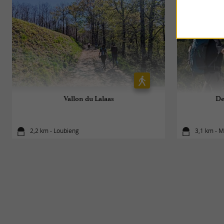
Vallon du Lalaas
De
2,2 km - Loubieng
3,1 km - 