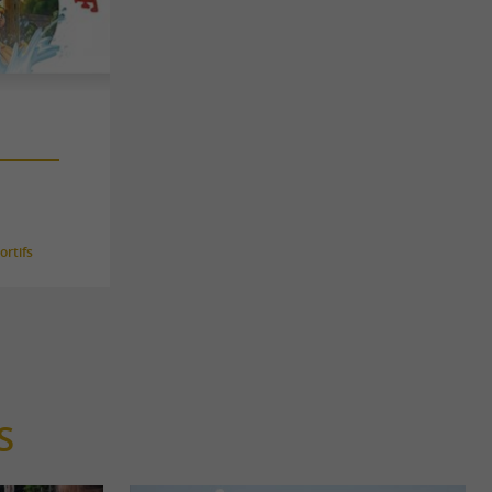
rtifs
S