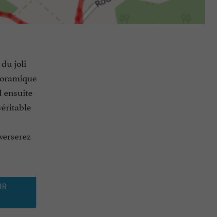
du joli
anoramique
d ensuite
véritable
averserez
UR