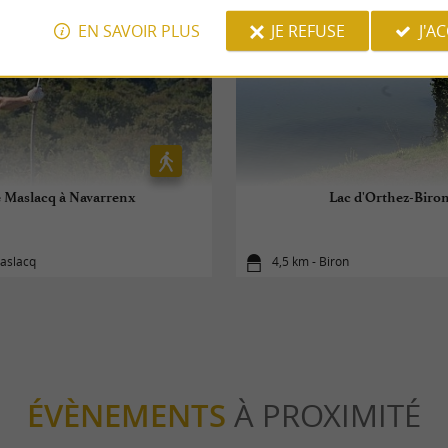
EN SAVOIR PLUS
JE REFUSE
J'A
 Maslacq à Navarrenx
Lac d'Orthez-Biro
Maslacq
4,5 km - Biron
ÉVÈNEMENTS
À PROXIMITÉ