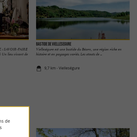
Bastide de Viellesegure
: SAVOIR-FAIRE
Vielleségure est une bastide du Béarn, une région riche en
n lieu vivant de
histoire et en paysages variés. Les atouts de ...
9,7 km - Vielleségure
ns de
s