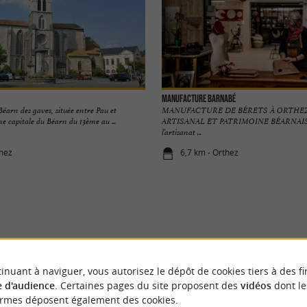
Manufacture Barnabé
 Béarn des gaves, située entre Pau et
MANUFACTURE DE BÉRETS À ORTHEZ 
e capitale du Béarn du 13ème au ...
ARTISANAL ET PATRIMOINE BÉARNAIS U
l’artisanat ...
thez
6,7 km - Orthez
VOUS AIMEREZ
AUSSI
inuant à naviguer, vous autorisez le dépôt de cookies tiers à des fi
 d'audience
. Certaines pages du site proposent des
vidéos
dont le
ormes déposent également des cookies.