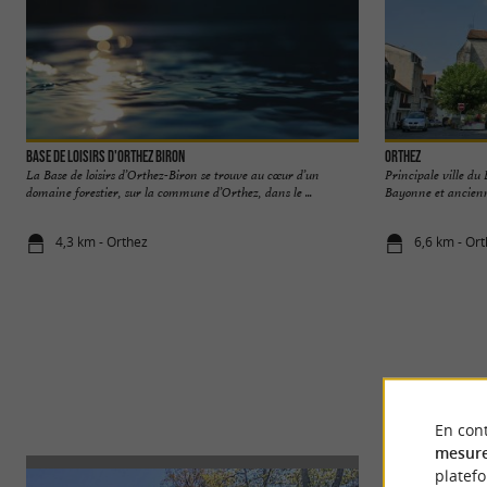
Base de Loisirs d'Orthez Biron
Orthez
La Base de loisirs d’Orthez-Biron se trouve au cœur d’un
Principale ville du
domaine forestier, sur la commune d’Orthez, dans le ...
Bayonne et ancienn
4,3 km - Orthez
6,6 km - Or
En cont
mesure
platef