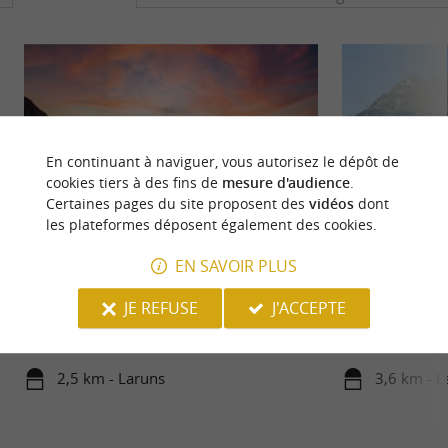
En continuant à naviguer, vous autorisez le dépôt de
cookies tiers à des fins de
mesure d'audience
.
Certaines pages du site proposent des
vidéos
dont
les plateformes déposent également des cookies.
EN SAVOIR PLUS
Le Pic du Midi d'Ossau
Artouste - Lac d'A
Le Pic du Midi d’Ossau est le plus emblématique
Artouste vous offr
JE REFUSE
J'ACCEPTE
des pics pyrénéens. Il surplombe la Vallée d’Ossau,
arrivés au lac de 
depuis ...
la belle route ...
2,5 km - Laruns
3,6 km - L