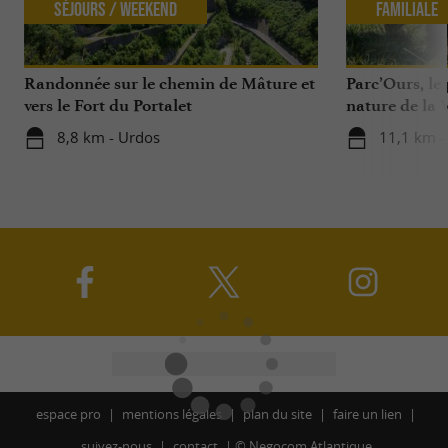
Séjours / Weekend
Familiale
Randonnée sur le chemin de Mâture et
Parc’Ours, le
vers le Fort du Portalet
nature de la 
8,8 km - Urdos
11,1 km -
espace pro
mentions légales
plan du site
faire un lien
suivez-nous
contact
©
Negocom Atlantique