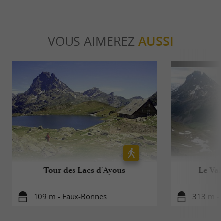
VOUS AIMEREZ
AUSSI
Tour des Lacs d'Ayous
Le Val
109 m - Eaux-Bonnes
313 m -