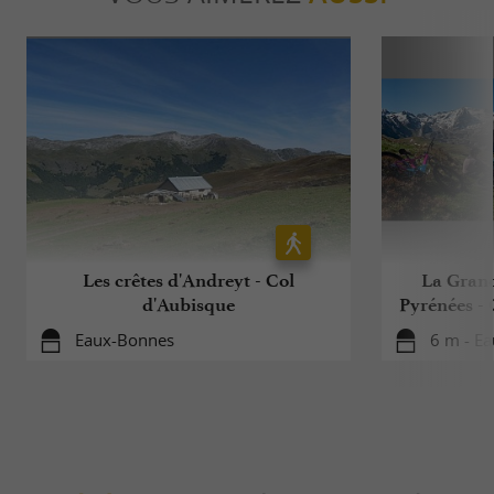
Les crêtes d'Andreyt - Col
La Grand
d'Aubisque
Pyrénées - 
Eaux-Bonnes
6 m - E