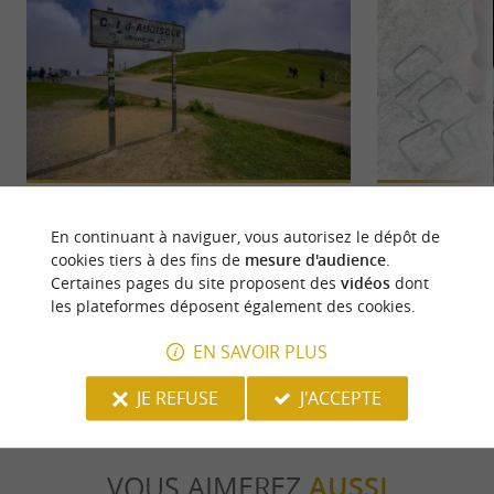
Le Col d'Aubisque
La Via Ferrata de 
Le col d’Aubisque a été rendu célèbre par le Tour
Dans la Vallée d’O
En continuant à naviguer, vous autorisez le dépôt de
de France. À partir de Laruns, vous pouvez vous
ski Gourette, la Vi
cookies tiers à des fins de
mesure d'audience
.
lancer à ...
exceptionnel. ...
Certaines pages du site proposent des
vidéos
dont
les plateformes déposent également des cookies.
Béost
1,9 km - 
EN SAVOIR PLUS
JE REFUSE
J'ACCEPTE
VOUS AIMEREZ
AUSSI