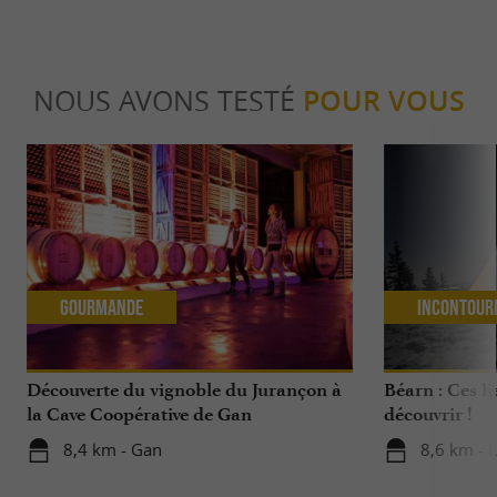
NOUS AVONS TESTÉ
POUR VOUS
Gourmande
Incontour
Découverte du vignoble du Jurançon à
Béarn : Ces li
la Cave Coopérative de Gan
découvrir !
8,4 km - Gan
8,6 km - 