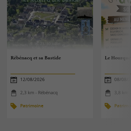
Rébénacq et sa Bastide
Le Hourque
12/08/2026
08/08/
2,3 km - Rébénacq
3,8 km 
Patrimoine
Patrimo