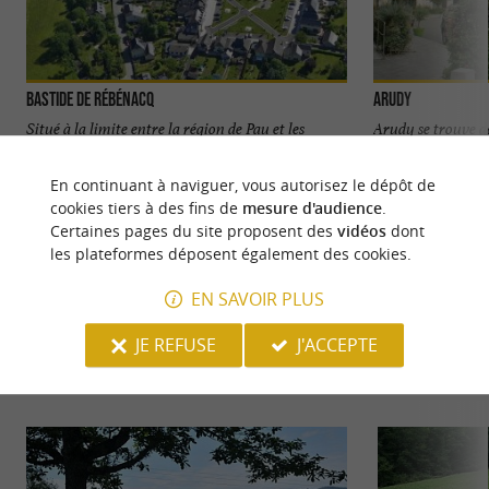
Bastide de Rébénacq
Arudy
Situé à la limite entre la région de Pau et les
Arudy se trouve d
Vallées Pyrénéennes, Rébénacq est une bastide
paysages époustouf
village, ...
culture Berceau de 
En continuant à naviguer, vous autorisez le dépôt de
cookies tiers à des fins de
mesure d'audience
.
2,4 km - Rébénacq
6,0 km - 
Certaines pages du site proposent des
vidéos
dont
les plateformes déposent également des cookies.
EN SAVOIR PLUS
JE REFUSE
J'ACCEPTE
VOUS AIMEREZ
AUSSI