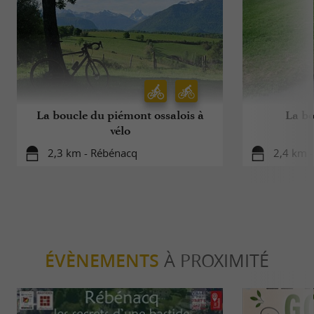
La boucle du piémont ossalois à
La bo
vélo
2,3 km - Rébénacq
2,4 km 
ÉVÈNEMENTS
À PROXIMITÉ