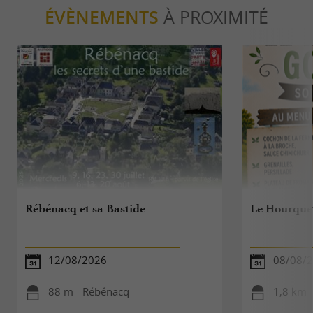
ÉVÈNEMENTS
À PROXIMITÉ
Rébénacq et sa Bastide
Le Hourque
12/08/2026
08/08/
88 m - Rébénacq
1,8 km 