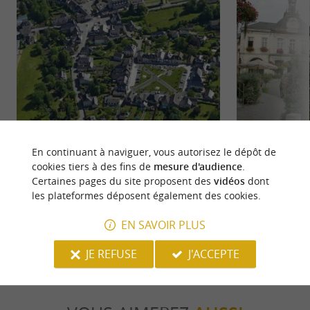
Bastide de Rébénacq
Arudy
Situé à la limite entre la région de Pau et les
Arudy se trouve d
En continuant à naviguer, vous autorisez le dépôt de
Vallées Pyrénéennes, Rébénacq est une bastide
paysages époustouf
cookies tiers à des fins de
mesure d'audience
.
village, ...
culture Berceau de 
Certaines pages du site proposent des
vidéos
dont
les plateformes déposent également des cookies.
19 m - Rébénacq
6,6 km - 
EN SAVOIR PLUS
JE REFUSE
J'ACCEPTE