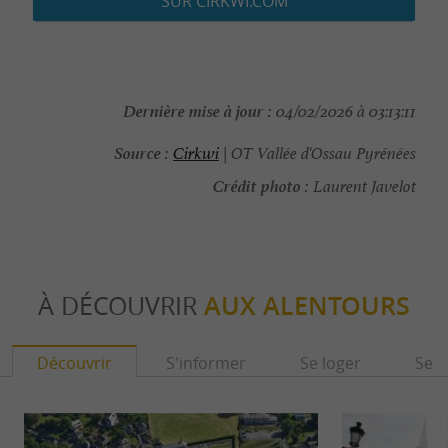
SUR CIRKWI.COM
Dernière mise à jour :
04/02/2026 à 03:13:11
Source :
Cirkwi
| OT Vallée d'Ossau Pyrénées
Crédit photo :
Laurent Javelot
À DÉCOUVRIR
AUX ALENTOURS
Découvrir
S'informer
Se loger
Se r