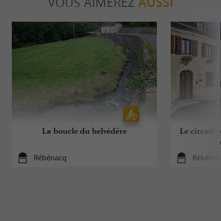
VOUS AIMEREZ
AUSSI
La boucle du belvédère
Le circuit 
Rébénacq
Rébéna