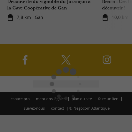
Découverte du vignoble du Jurançon à
Béarn : Ces li
la Cave Coopérative de Gan
découvrir !
7,8 km - Gan
10,0 km -
espace pro
mentions légales
plan du site
faire un lien
suivez-nous
contact
©
Negocom Atlantique