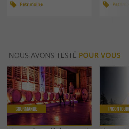
Patrimoine
Patrimo
NOUS AVONS TESTÉ
POUR VOUS
Gourmande
Incontour