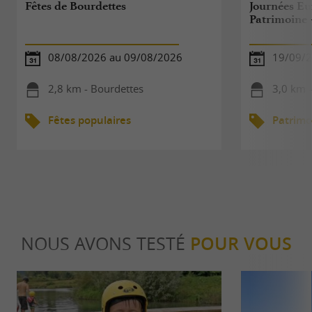
Fêtes de Bourdettes
Journées E
Patrimoine
08/08/2026 au 09/08/2026
19/09/2
2,8 km - Bourdettes
3,0 km 
Fêtes populaires
Patrimo
NOUS AVONS TESTÉ
POUR VOUS