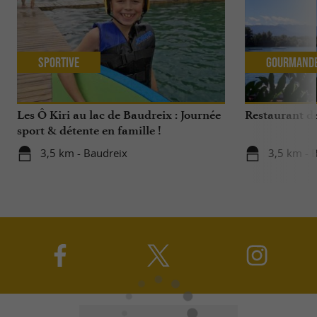
Sportive
Gourmand
Les Ô Kiri au lac de Baudreix : Journée
Restaurant de
sport & détente en famille !
3,5 km - Baudreix
3,5 km - 