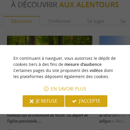
À DÉCOUVRIR
AUX ALENTOURS
Découvrir
S'informer
Se loger
Se r
En continuant à naviguer, vous autorisez le dépôt de
cookies tiers à des fins de
mesure d'audience
.
Certaines pages du site proposent des
vidéos
dont
les plateformes déposent également des cookies.
EN SAVOIR PLUS
JE REFUSE
J'ACCEPTE
Sentier d’interprétation de Lendresse
Lac De Baudreix
Entre Orthez et Pau, Lendresse est un charmant
Sur les berges du 
hameau sur la commune de Mont. Au départ de
se situe dans un e
l’église paroissiale, ...
saligue ». Vous ...