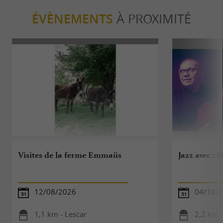
ÉVÈNEMENTS
À PROXIMITÉ
Visites de la ferme Emmaüs
Jazz avec : 
12/08/2026
04/10/
1,1 km - Lescar
2,2 km -