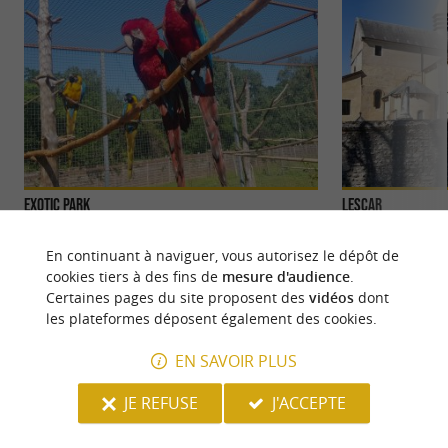
Exotic Park
Lescar
Exotic Park est un parc zoologique de 2 hectares
Lescar est une vill
situé en face du lac des Carolins à Lescar. Vous
située dans le Béa
En continuant à naviguer, vous autorisez le dépôt de
découvrirez sur ...
été l' ...
cookies tiers à des fins de
mesure d'audience
.
Certaines pages du site proposent des
vidéos
dont
2,4 km - Lescar
2,6 km - L
les plateformes déposent également des cookies.
EN SAVOIR PLUS
JE REFUSE
J'ACCEPTE