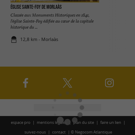
Église Sainte-Foy de Morlaàs
Classée aux Monuments Historiques en 1841,
l'église Sainte-Foy édifiée au cœur de la capitale
historique du ...
12,8 km - Morlaàs
espace pro
mentions légales
plan du site
faire un lien
suivez-nous
contact
©
Negocom Atlantique