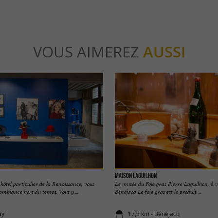
VOUS AIMEREZ
AUSSI
Maison LAGUILHON
ôtel particulier de la Renaissance, vous
Le musée du Foie gras Pierre Laguilhon, à v
mbiance hors du temps. Vous y ...
Bénéjacq Le foie gras est le produit ...
ay
17,3 km - Bénéjacq