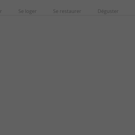
r
Se loger
Se restaurer
Déguster
La Cour
arn et préfecture des Pyrénées-Atlantiques,
La Cour, un petit village (atypique) dans la 
 histoire et en culture, ...
Jurançon Véritable lieu de vie, d’échange, ...
u
2,0 km - Jurançon