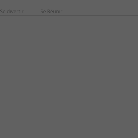
Se divertir
Se Réunir
Jurançon - Gan - Coteaux du Jurançon
ville à découvrir à
Jurançon, Gan et les Coteaux du Jurançon constituent un
véritable joyau du Béarn, célèbre pour ses vignobles ...
2,3 km - Jurançon