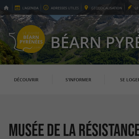
L'
AGENDA
ADRESSES
UTILES
GEO
LOCALISATION
L
BÉARN PYR
DÉCOUVRIR
S'INFORMER
SE LOGE
Musée de la Résistance