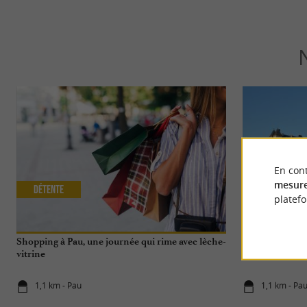
En cont
mesure
Détente
Séjours / W
platef
Shopping à Pau, une journée qui rime avec lèche-
2 jours à Pau e
vitrine
1,1 km - Pau
1,1 km - Pa