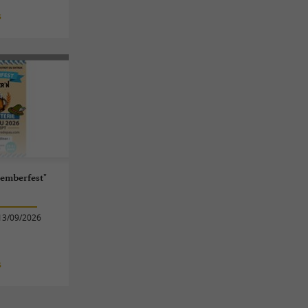
s
temberfest"
13/09/2026
s