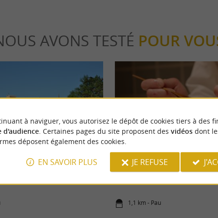
NOUS AVONS TESTÉ
POUR VOU
inuant à naviguer, vous autorisez le dépôt de cookies tiers à des fi
 d'audience
. Certaines pages du site proposent des
vidéos
dont le
eekend
Gourmande
ormes déposent également des cookies.
EN SAVOIR PLUS
JE REFUSE
J'A
t aux alentours
Les restaurants inscrits au Guide
u
1,1 km - Pau