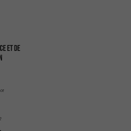
CE ET DE
N
nce
2