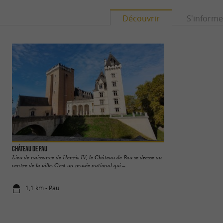
Découvrir
S'informe
Château de Pau
Pau
Lieu de naissance de Henris IV, le Château de Pau se dresse au
Pau, capitale du Bé
centre de la ville. C'est un musée national qui ...
est une ville riche en
1,1 km - Pau
1,2 km - Pa