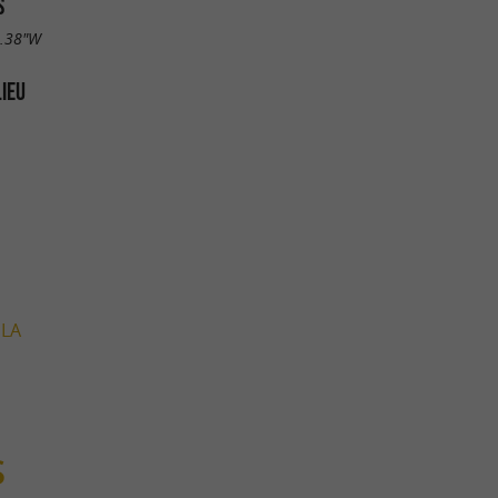
S
3.38"W
LIEU
 LA
S