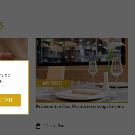
S
ns de
s
Gourmande
CCEPTE
 Michelin à Pau
Restaurants à Pau : Nos adresses coups de cœur
1,1 km - Pau