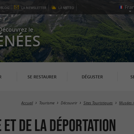
E
BLOG
LA
NEWSLETTER
LA
MÉTÉO
Découvrez le
ÉNÉES
R
SE RESTAURER
DÉGUSTER
S
Accueil
Tourisme
Découvrir
Sites Touristiques
Musées /
 et de la Déportation