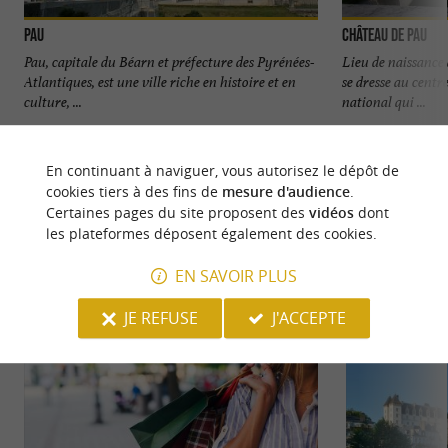
Pau
Château de Pau
Pau, capitale du Béarn et préfecture des Pyrénées-
Lieu de naissance 
Atlantiques, est une ville riche en histoire et en
se dresse au centre
culture, ...
national qui ...
592 m - Pau
766 m - P
En continuant à naviguer, vous autorisez le dépôt de
cookies tiers à des fins de
mesure d'audience
.
Certaines pages du site proposent des
vidéos
dont
les plateformes déposent également des cookies.
EN SAVOIR PLUS
NOUS AVONS TESTÉ
POUR VOUS
JE REFUSE
J'ACCEPTE