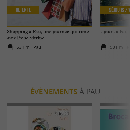
Détente
Séjours /
Shopping à Pau, une journée qui rime
2 jours à Pau
avec lèche-vitrine
531 m - Pau
531 m - P
ÉVÈNEMENTS
À PAU