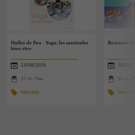
Halles de Pau - Yoga: les matinales
Brocante de
bien-être
23/08/2026
16/08/
31 m - Pau
35 m - 
Marchés
Marché