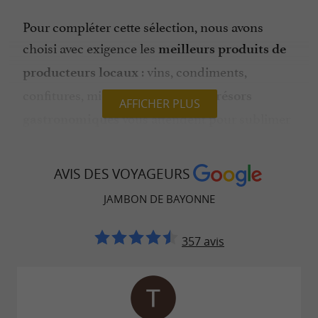
Pour compléter cette sélection, nous avons
choisi avec exigence les
meilleurs produits de
: vins, condiments,
producteurs locaux
confitures, miels et bien d’autres
trésors
AFFICHER PLUS
vous attendent pour sublimer
gastronomiques
vos repas. Et pour faire plaisir ou se faire plaisir,
notre
propose également de
espace boutique
AVIS DES VOYAGEURS
nombreux
coffrets gastronomiques et paniers
JAMBON DE BAYONNE
cadeaux que vous pouvez composer sur-
. Laissez-vous guider par nos
mesure
conseils
357 avis
pour composer un
à
assortiment gourmand
l’image de nos terroirs et traditions.