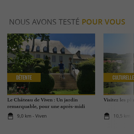
NOUS AVONS TESTÉ
POUR VOUS
Détente
Culturell
Le Château de Viven : Un jardin
Visitez les p
remarquable, pour une après-midi
exquise …
9,0 km - Viven
10,5 km -