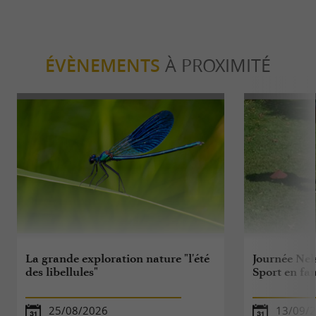
ÉVÈNEMENTS
À PROXIMITÉ
La grande exploration nature "l'été
Journée Nels
des libellules"
Sport en fa
25/08/2026
13/09/