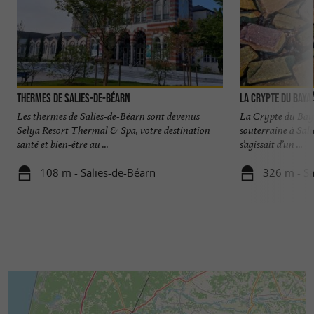
Thermes de Salies-de-Béarn
La Crypte du Baya
Les thermes de Salies-de-Béarn sont devenus
La Crypte du Baya
Selya Resort Thermal & Spa, votre destination
souterraine à Salie
santé et bien-être au ...
s’agissait d’un ...
108 m - Salies-de-Béarn
326 m - Sa