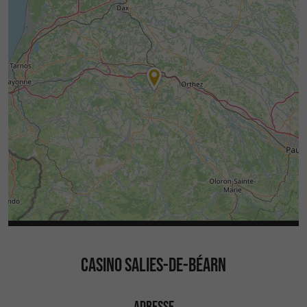
CASINO SALIES-DE-BÉARN
ADRESSE