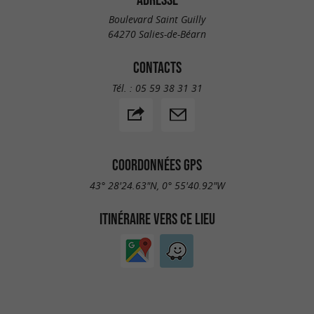
Boulevard Saint Guilly
64270 Salies-de-Béarn
CONTACTS
Tél. :
05 59 38 31 31
COORDONNÉES GPS
43° 28'24.63"N, 0° 55'40.92"W
ITINÉRAIRE VERS CE LIEU