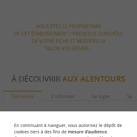
VOUS ÊTES LE PROPRIÉTAIRE
DE CET ÉTABLISSEMENT ? PRENEZ LE CONTRÔLE
DE VOTRE FICHE ET MODIFIEZ LA
SELON VOS DÉSIRS...
À DÉCOUVRIR
AUX ALENTOURS
Découvrir
S'informer
Se loger
Se r
En continuant à naviguer, vous autorisez le dépôt de
cookies tiers à des fins de
mesure d'audience
.