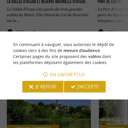
La Vallée d'Ossau et Réserve Naturelle d'Ossau
Port de Castet
La Vallée d’Ossau fait partie des trois grandes
Le Port de Castet 
vallées du Béarn. Elle s’étend du Col du Pourtalet
ports des Pyrénées
sur la ...
troupeaux, avec ...
876 m - Castet
876 m - Ca
En continuant à naviguer, vous autorisez le dépôt de
cookies tiers à des fins de
mesure d'audience
.
Certaines pages du site proposent des
vidéos
dont
les plateformes déposent également des cookies.
NOUS AVONS TESTÉ
POUR VOUS
EN SAVOIR PLUS
JE REFUSE
J'ACCEPTE