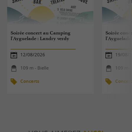
Soirée concert au Camping
Soirée conc
l'Ayguelade : Landry verdy
l'Ayguelade
12/08/2026
19/08/
109 m - Bielle
109 m - 
Concerts
Concert