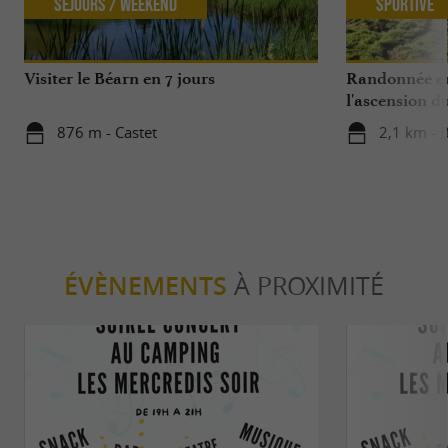
Séjours / Weekend
Sportive
Visiter le Béarn en 7 jours
Randonnée en 
l'ascension d
876 m - Castet
2,1 km - B
ÉVÈNEMENTS
À PROXIMITÉ