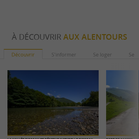
À DÉCOUVRIR
AUX ALENTOURS
Découvrir
S'informer
Se loger
Se r