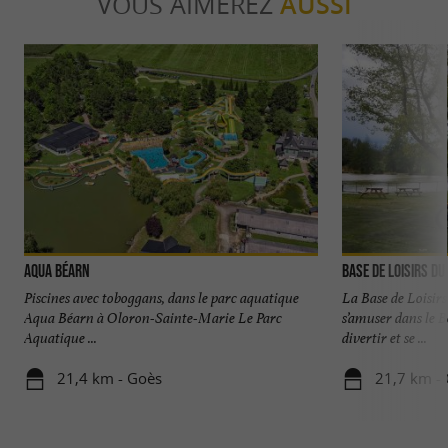
VOUS AIMEREZ
AUSSI
Aqua Béarn
Base de Loisirs du
Piscines avec toboggans, dans le parc aquatique
La Base de Loisirs 
Aqua Béarn à Oloron-Sainte-Marie Le Parc
s’amuser dans le B
Aquatique ...
divertir et se ...
21,4 km - Goès
21,7 km -