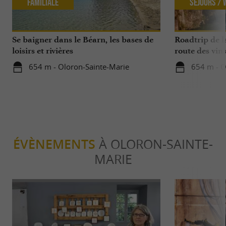
Familiale
Séjours /
Se baigner dans le Béarn, les bases de
Roadtrip de l
loisirs et rivières
route des vin
654 m - Oloron-Sainte-Marie
654 m - O
ÉVÈNEMENTS
À OLORON-SAINTE-
MARIE