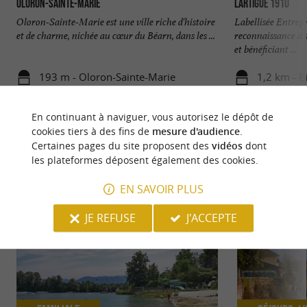
Oloron-Sainte-Marie
Lartigue 1910
Oloron-Sainte-Marie est une ville riche d'histoire
Labellisée Entrep
et de charme, nichée au cœur du Béarn, dans les ...
reconnaissance à s
et bénéficiant ...
193 m - Oloron-Sainte-Marie
1,2 km - B
En continuant à naviguer, vous autorisez le dépôt de
cookies tiers à des fins de
mesure d'audience
.
Certaines pages du site proposent des
vidéos
dont
les plateformes déposent également des cookies.
NOUS AVONS TESTÉ
POUR VOUS
EN SAVOIR PLUS
JE REFUSE
J'ACCEPTE