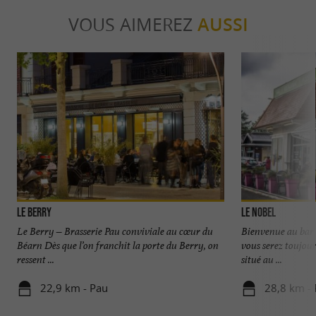
VOUS AIMEREZ
AUSSI
Le Berry
Le Nobel
Le Berry – Brasserie Pau conviviale au cœur du
Bienvenue au bar 
Béarn Dès que l’on franchit la porte du Berry, on
vous serez toujour
ressent ...
situé au ...
22,9 km - Pau
28,8 km -